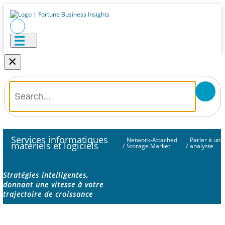
×
Services informatiques
Network-Attached
Parler à un
matériels et logiciels
/
Storage Market
/
analyste
Stratégies intelligentes,
donnant une vitesse à votre
trajectoire de croissance