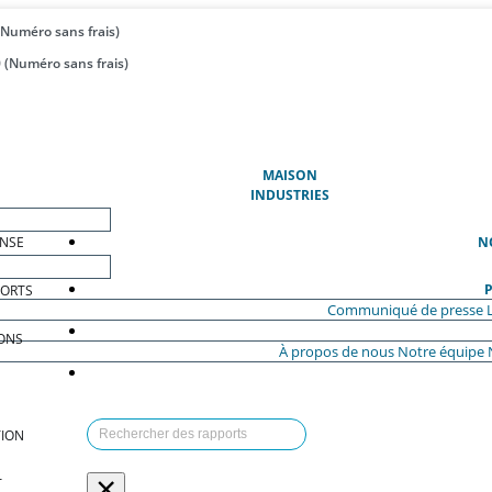
(Numéro sans frais)
 (Numéro sans frais)
(ACTUEL)
MAISON
INDUSTRIES
ENSE
N
P
PORTS
Communiqué de presse
ONS
À propos de nous
Notre équipe
ION
×
T