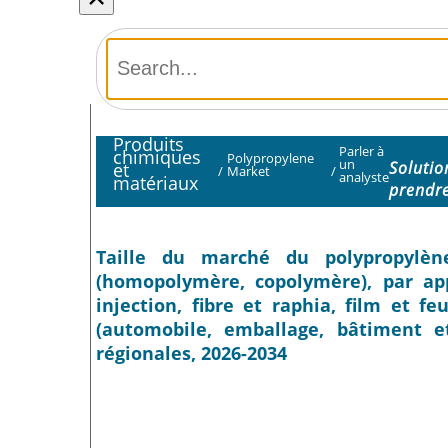
Produits
Parler à
chimiques
Polypropylene
un
Solutio
et
/
Market
/
analyste
matériaux
prendre
Taille du marché du polypropylène
(homopolymère, copolymère), par app
injection, fibre et raphia, film et feu
(automobile, emballage, bâtiment et
régionales, 2026-2034