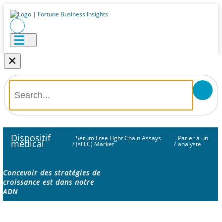
×
Dispositif
Serum Free Light Chain Assays
Parler à un
médical
/
(sFLC) Market
/
analyste
Concevoir des stratégies de
croissance est dans notre
ADN