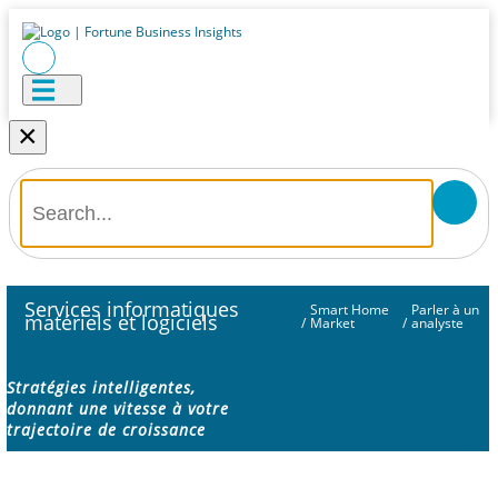
×
Services informatiques
Smart Home
Parler à un
matériels et logiciels
/
Market
/
analyste
Stratégies intelligentes,
donnant une vitesse à votre
trajectoire de croissance