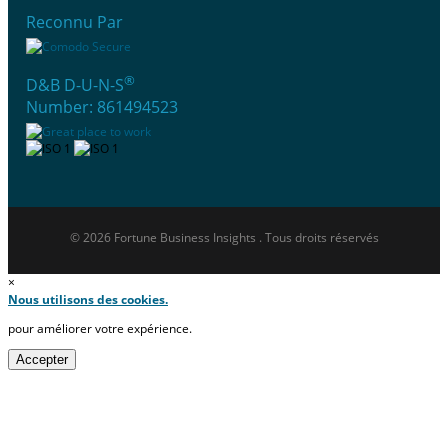
Reconnu Par
®
D&B D-U-N-S
Number: 861494523
© 2026 Fortune Business Insights . Tous droits réservés
×
Nous utilisons des cookies.
pour améliorer votre expérience.
Accepter