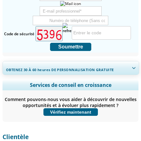
Code de sécurité
Soumettre
OBTENEZ 30 À 60
heures
DE PERSONNALISATION GRATUITE
Ampliar a cobertura regional e por país, Análise de segmentos,
Services de conseil en croissance
Perfis de empresas, Benchmarking competitivo, e insights sobre o
usuário final.
Comment pouvons-nous vous aider à découvrir de nouvelles
opportunités et à évoluer plus rapidement ?
Personnaliser maintenant
Vérifiez maintenant
Clientèle