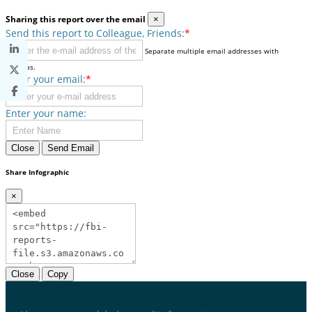
Sharing this report over the email
×
Send this report to Colleague, Friends:
*
Separate multiple email addresses with
commas.
Enter your email:
*
Enter your name:
Close
Send Email
Share Infographic
×
Close
Copy