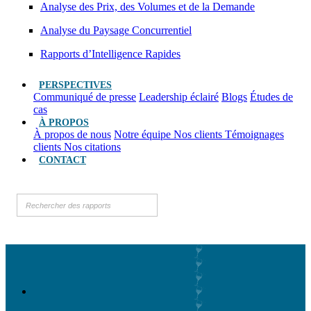
Analyse des Prix, des Volumes et de la Demande
Analyse du Paysage Concurrentiel
Rapports d’Intelligence Rapides
PERSPECTIVES
Communiqué de presse
Leadership éclairé
Blogs
Études de
cas
À PROPOS
À propos de nous
Notre équipe
Nos clients
Témoignages
clients
Nos citations
CONTACT