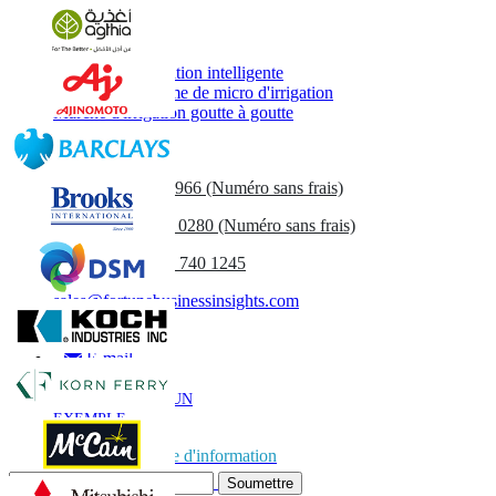
Rapports associés
Marché de l'irrigation intelligente
Marché du système de micro d'irrigation
Marché d'irrigation goutte à goutte
Contactez-nous
US
+1 833 909 2966 (Numéro sans frais)
UK
+44 808 502 0280 (Numéro sans frais)
(APAC) +91 744 740 1245
sales@fortunebusinessinsights.com
Appel
E-mail
TÉLÉCHARGER UN
EXEMPLE
Abonnez-vous à la lettre d'information
Soumettre