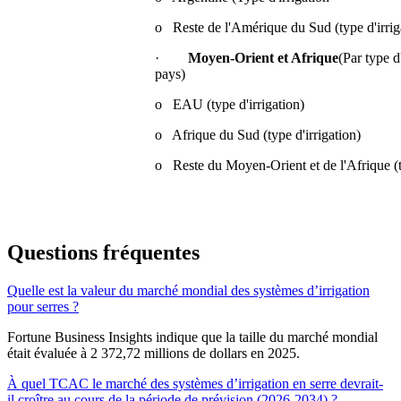
o Reste de l'Amérique du Sud (type d'irrig
·
Moyen-Orient et Afrique
(Par type d'
pays)
o EAU (type d'irrigation)
o Afrique du Sud (type d'irrigation)
o Reste du Moyen-Orient et de l'Afrique (ty
Questions fréquentes
Quelle est la valeur du marché mondial des systèmes d’irrigation
pour serres ?
Fortune Business Insights indique que la taille du marché mondial
était évaluée à 2 372,72 millions de dollars en 2025.
À quel TCAC le marché des systèmes d’irrigation en serre devrait-
il croître au cours de la période de prévision (2026-2034) ?