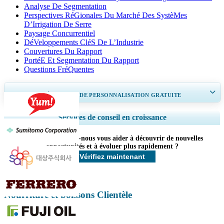
Analyse De Segmentation
Perspectives RéGionales Du Marché Des SystèMes
D’Irrigation De Serre
Paysage Concurrentiel
DéVeloppements CléS De L’Industrie
Couvertures Du Rapport
PortéE Et Segmentation Du Rapport
Questions FréQuentes
OBTENEZ 30 À 60
heures
DE PERSONNALISATION GRATUITE
Ampliar a cobertura regional e por país, Análise de segmentos, Perfis de
Services de conseil en croissance
empresas, Benchmarking competitivo, e insights sobre o usuário final.
Comment pouvons-nous vous aider à découvrir de nouvelles
Personnaliser maintenant
opportunités et à évoluer plus rapidement ?
Vérifiez maintenant
Nourriture et boissons Clientèle