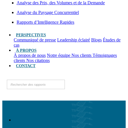
Analyse des Prix, des Volumes et de la Demande
Analyse du Paysage Concurrentiel
Rapports d’Intelligence Rapides
PERSPECTIVES
Communiqué de presse
Leadership éclairé
Blogs
Études de
cas
À PROPOS
À propos de nous
Notre équipe
Nos clients
Témoignages
clients
Nos citations
CONTACT