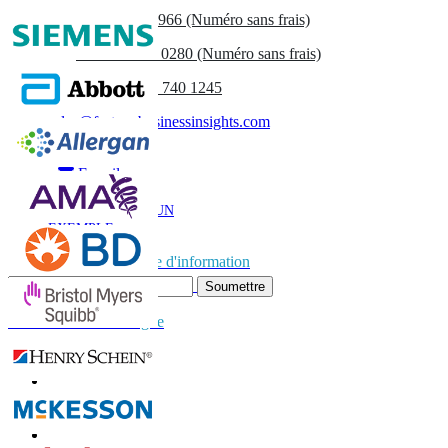
US
+1 833 909 2966 (Numéro sans frais)
UK
+44 808 502 0280 (Numéro sans frais)
(APAC) +91 744 740 1245
sales@fortunebusinessinsights.com
Appel
E-mail
TÉLÉCHARGER UN
EXEMPLE
Abonnez-vous à la lettre d'information
Soumettre
Faites confiance en ligne