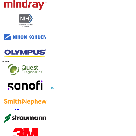
Contactez-nous
US
+1 833 909 2966 ( Numéro sans frais )
UK
+44 808 502 0280 (Numéro sans frais )
APAC
+91 744 740 1245
sales@fortunebusinessinsights.com
Connectez-vous avec nous
Informations
FAQ