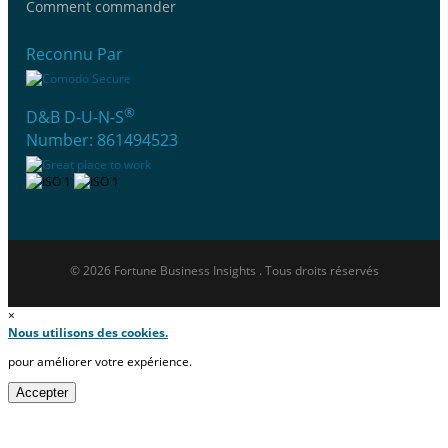
Comment commander
Reconnu Par
®
D&B D-U-N-S
Number: 861494523
© 2026 Fortune Business Insights . Tous droits réservés
×
Nous utilisons des cookies.
pour améliorer votre expérience.
Accepter