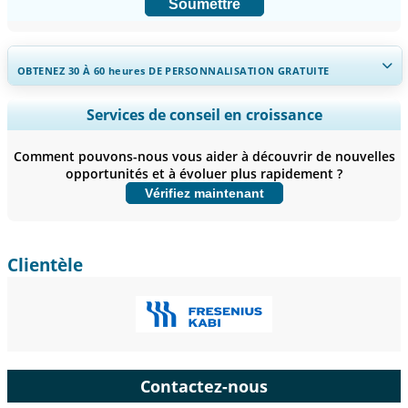
Soumettre
OBTENEZ 30 À 60
heures
DE PERSONNALISATION GRATUITE
Ampliar a cobertura regional e por país, Análise de segmentos,
Services de conseil en croissance
Perfis de empresas, Benchmarking competitivo, e insights sobre o
usuário final.
Comment pouvons-nous vous aider à découvrir de nouvelles
opportunités et à évoluer plus rapidement ?
Personnaliser maintenant
Vérifiez maintenant
Clientèle
Contactez-nous