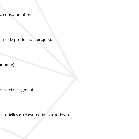
t la consommation.
lume de production, projets).
r unité).
nces entre segments.
 sectorielles ou d’estimations top-down.