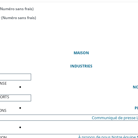
(Numéro sans frais)
 (Numéro sans frais)
(ACTUEL)
MAISON
INDUSTRIES
ENSE
NO
PORTS
P
ONS
Communiqué de presse
À propos de nous
Notre équipe
ION