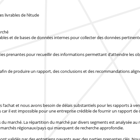
es livrables de l’étude
arché
ables et de bases de données internes pour collecter des données pertinente
ties prenantes pour recueillir des informations permettant d’atteindre les o
afin de produire un rapport, des conclusions et des recommandations alignés
 l’achat
et nous avons besoin de délais substantiels pour les rapports à ve
s
car il est impossible pour une entreprise crédible de fournir un rapport de q
es du marché. La répartition du marché par divers segments est analysée au
x marchés régionaux/pays
qui manquent de recherche approfondie.
nt validés par des entretiens payants avec des parties prenantes clés.
Nous