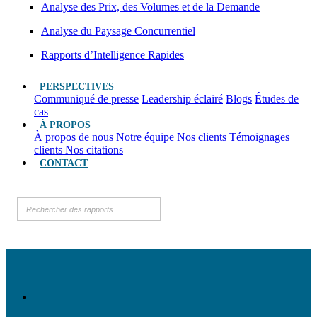
Analyse des Prix, des Volumes et de la Demande
Analyse du Paysage Concurrentiel
Rapports d’Intelligence Rapides
PERSPECTIVES
Communiqué de presse
Leadership éclairé
Blogs
Études de
cas
À PROPOS
À propos de nous
Notre équipe
Nos clients
Témoignages
clients
Nos citations
CONTACT