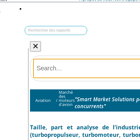
T
×
Marché
des
"Smart Market Solutions po
Aviation
/
moteurs
d'avion
concurrents"
Taille, part et analyse de l’indust
(turbopropulseur, turbomoteur, turbor