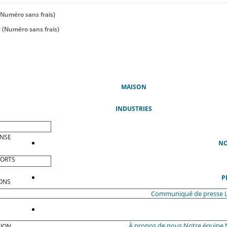
(Numéro sans frais)
 (Numéro sans frais)
(ACTUEL)
MAISON
INDUSTRIES
ENSE
NO
PORTS
P
ONS
Communiqué de presse
À propos de nous
Notre équipe
ION