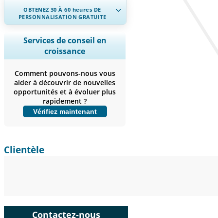
OBTENEZ 30 À 60
heures
DE
PERSONNALISATION GRATUITE
Ampliar a cobertura regional e por
Services de conseil en
país, Análise de segmentos, Perfis de
croissance
empresas, Benchmarking
competitivo, e insights sobre o
Comment pouvons-nous vous
usuário final.
aider à découvrir de nouvelles
opportunités et à évoluer plus
Personnaliser maintenant
rapidement ?
Vérifiez maintenant
Clientèle
Contactez-nous