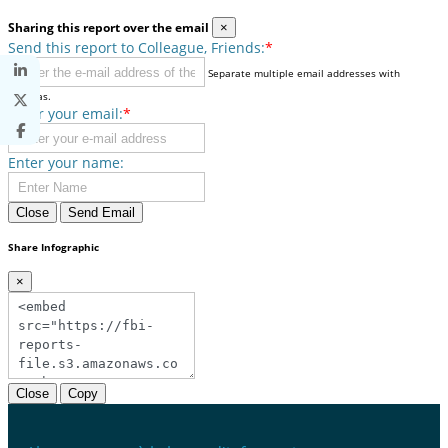
Sharing this report over the email
×
Send this report to Colleague, Friends:
*
Separate multiple email addresses with
commas.
Enter your email:
*
Enter your name:
Close
Send Email
Share Infographic
×
Close
Copy