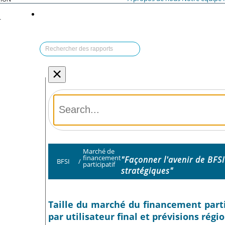
T
×
Marché de
financement
"Façonner l'avenir de BFSI
BFSI
/
participatif
stratégiques"
Taille du marché du financement partici
par utilisateur final et prévisions régi