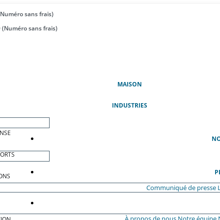
(Numéro sans frais)
 (Numéro sans frais)
(ACTUEL)
MAISON
INDUSTRIES
ENSE
NO
PORTS
P
ONS
Communiqué de presse
À propos de nous
Notre équipe
ION