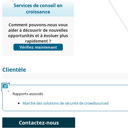
Ampliar a cobertura regional e por
Services de conseil en
país, Análise de segmentos, Perfis de
croissance
empresas, Benchmarking
competitivo, e insights sobre o
Comment pouvons-nous vous
usuário final.
aider à découvrir de nouvelles
opportunités et à évoluer plus
Personnaliser maintenant
rapidement ?
Vérifiez maintenant
Clientèle
Rapports associés
Marché des solutions de sécurité de crowdsourced
Contactez-nous