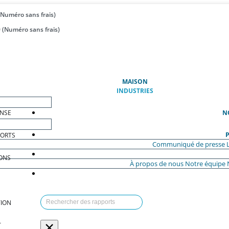
(Numéro sans frais)
 (Numéro sans frais)
(ACTUEL)
MAISON
INDUSTRIES
ENSE
N
P
PORTS
Communiqué de presse
ONS
À propos de nous
Notre équipe
ION
×
T