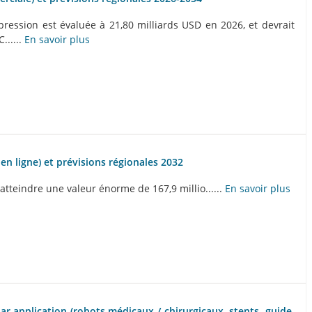
ession est évaluée à 21,80 milliards USD en 2026, et devrait
......
En savoir plus
 en ligne) et prévisions régionales 2032
tteindre une valeur énorme de 167,9 millio......
En savoir plus
ar application (robots médicaux / chirurgicaux, stents, guide,