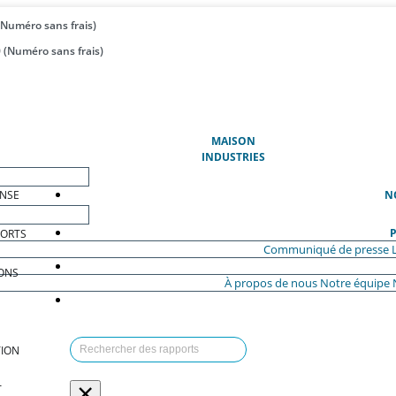
(Numéro sans frais)
 (Numéro sans frais)
(ACTUEL)
MAISON
INDUSTRIES
ENSE
N
P
PORTS
Communiqué de presse
ONS
À propos de nous
Notre équipe
ION
×
T