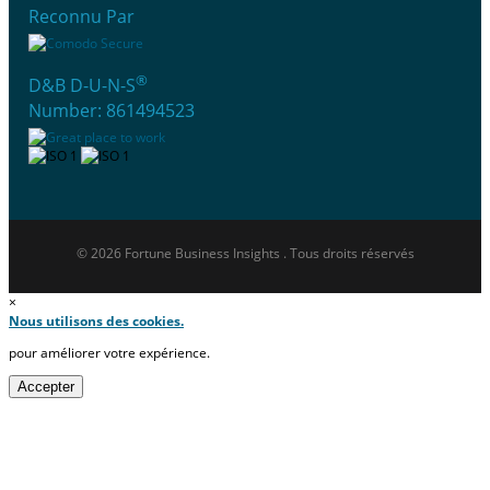
Reconnu Par
®
D&B D-U-N-S
Number: 861494523
© 2026 Fortune Business Insights . Tous droits réservés
×
Nous utilisons des cookies.
pour améliorer votre expérience.
Accepter