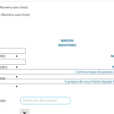
(Numéro sans frais)
 (Numéro sans frais)
(ACTUEL)
MAISON
INDUSTRIES
ENSE
N
P
PORTS
Communiqué de presse
ONS
À propos de nous
Notre équipe
ION
×
T