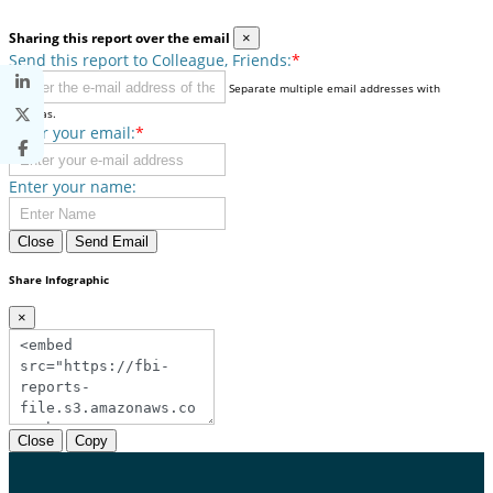
Sharing this report over the email
×
Send this report to Colleague, Friends:
*
Separate multiple email addresses with
commas.
Enter your email:
*
Enter your name:
Close
Send Email
Share Infographic
×
Close
Copy