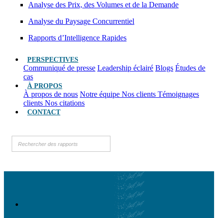
Analyse des Prix, des Volumes et de la Demande
Analyse du Paysage Concurrentiel
Rapports d’Intelligence Rapides
PERSPECTIVES
Communiqué de presse
Leadership éclairé
Blogs
Études de
cas
À PROPOS
À propos de nous
Notre équipe
Nos clients
Témoignages
clients
Nos citations
CONTACT