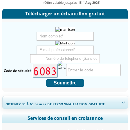
th
(Offre valable jusqu’au
15
Aug 2026
)
Télécharger un échantillon gratuit
Code de sécurité
Soumettre
OBTENEZ 30 À 60
heures
DE PERSONNALISATION GRATUITE
Ampliar a cobertura regional e por país, Análise de segmentos,
Services de conseil en croissance
Perfis de empresas, Benchmarking competitivo, e insights sobre o
usuário final.