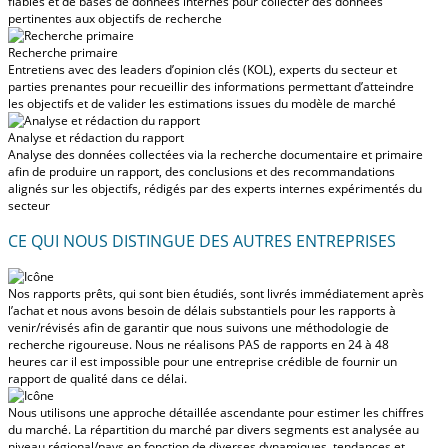
fiables et de bases de données internes pour collecter des données
pertinentes aux objectifs de recherche
Recherche primaire
Entretiens avec des leaders d’opinion clés (KOL), experts du secteur et
parties prenantes pour recueillir des informations permettant d’atteindre
les objectifs et de valider les estimations issues du modèle de marché
Analyse et rédaction du rapport
Analyse des données collectées via la recherche documentaire et primaire
afin de produire un rapport, des conclusions et des recommandations
alignés sur les objectifs, rédigés par des experts internes expérimentés du
secteur
CE QUI NOUS DISTINGUE DES AUTRES ENTREPRISES
Nos rapports prêts, qui sont bien étudiés, sont livrés
immédiatement après
l’achat
et nous avons besoin de délais substantiels pour les rapports à
venir/révisés afin de garantir que nous suivons une méthodologie de
recherche rigoureuse.
Nous ne réalisons PAS de rapports en 24 à 48
heures
car il est impossible pour une entreprise crédible de fournir un
rapport de qualité dans ce délai.
Nous utilisons une approche détaillée ascendante pour estimer les chiffres
du marché. La répartition du marché par divers segments est analysée au
niveau régional/pays en fonction de diverses dynamiques, tendances et