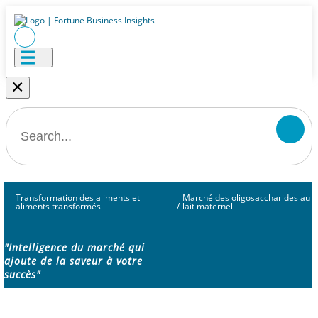
×
Transformation des aliments et
Marché des oligosaccharides au
aliments transformés
/
lait maternel
"Intelligence du marché qui
ajoute de la saveur à votre
succès"