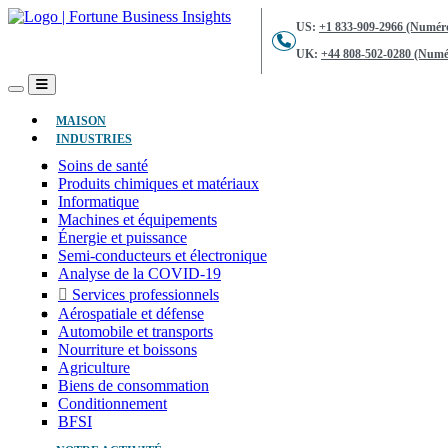
US:
+1 833-909-2966 (Numéro
UK:
+44 808-502-0280 (Numér
(ACTUEL)
MAISON
INDUSTRIES
Soins de santé
Produits chimiques et matériaux
Informatique
Machines et équipements
Énergie et puissance
Semi-conducteurs et électronique
Analyse de la COVID-19
Services professionnels
Aérospatiale et défense
Automobile et transports
Nourriture et boissons
Agriculture
Biens de consommation
Conditionnement
BFSI