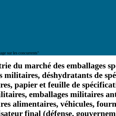
age sur les concurrents"
ustrie du marché des emballages sp
 militaires, déshydratants de spéc
res, papier et feuille de spécifica
litaires, emballages militaires ant
res alimentaires, véhicules, four
lisateur final (défense, gouverne