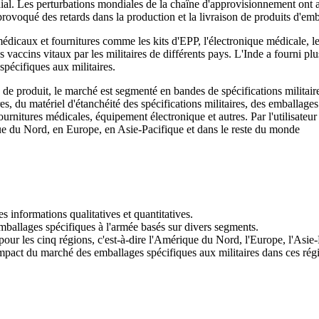
 Les perturbations mondiales de la chaîne d'approvisionnement ont aff
provoqué des retards dans la production et la livraison de produits d'emb
dicaux et fournitures comme les kits d'EPP, l'électronique médicale, le
ccins vitaux par les militaires de différents pays. L'Inde a fourni plu
pécifiques aux militaires.
e produit, le marché est segmenté en bandes de spécifications militaires,
es, du matériel d'étanchéité des spécifications militaires, des emballages 
rnitures médicales, équipement électronique et autres. Par l'utilisateu
ue du Nord, en Europe, en Asie-Pacifique et dans le reste du monde
s informations qualitatives et quantitatives.
mballages spécifiques à l'armée basés sur divers segments.
ur les cinq régions, c'est-à-dire l'Amérique du Nord, l'Europe, l'Asie-P
impact du marché des emballages spécifiques aux militaires dans ces rég