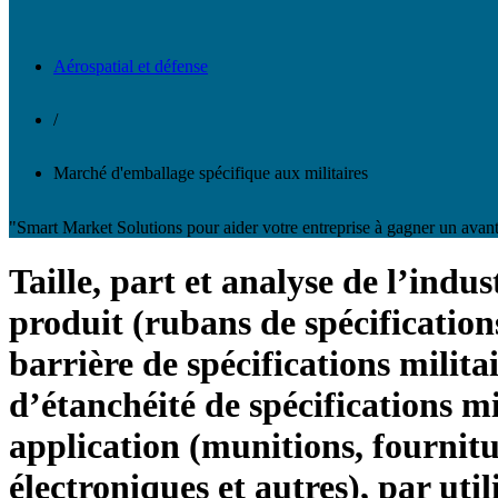
Aérospatial et défense
/
Marché d'emballage spécifique aux militaires
"Smart Market Solutions pour aider votre entreprise à gagner un avant
Taille, part et analyse de l’ind
produit (rubans de spécifications
barrière de spécifications militai
d’étanchéité de spécifications mi
application (munitions, fournitu
électroniques et autres), par uti