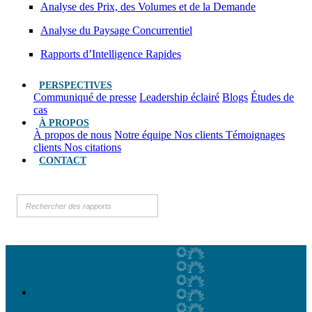
Analyse des Prix, des Volumes et de la Demande
Analyse du Paysage Concurrentiel
Rapports d’Intelligence Rapides
PERSPECTIVES
Communiqué de presse
Leadership éclairé
Blogs
Études de
cas
À PROPOS
À propos de nous
Notre équipe
Nos clients
Témoignages
clients
Nos citations
CONTACT