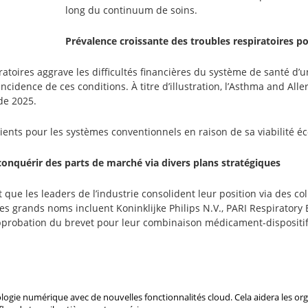
long du continuum de soins.
Prévalence croissante des troubles respiratoires p
atoires aggrave les difficultés financières du système de santé d’un
ncidence de ces conditions. À titre d’illustration, l’Asthma and All
de 2025.
tients pour les systèmes conventionnels en raison de sa viabilité 
conquérir des parts de marché via divers plans stratégiques
 que les leaders de l’industrie consolident leur position via des c
s grands noms incluent Koninklijke Philips N.V., PARI Respiratory E
probation du brevet pour leur combinaison médicament-dispositif 
thologie numérique avec de nouvelles fonctionnalités cloud. Cela aidera les o