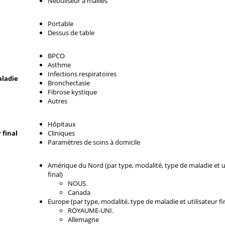
Nébuliseur à mailles
Portable
Dessus de table
BPCO
Asthme
Infections respiratoires
aladie
Bronchectasie
Fibrose kystique
Autres
Hôpitaux
 final
Cliniques
Paramètres de soins à domicile
Amérique du Nord (par type, modalité, type de maladie et ut
final)
NOUS.
Canada
Europe (par type, modalité, type de maladie et utilisateur fi
ROYAUME-UNI.
Allemagne