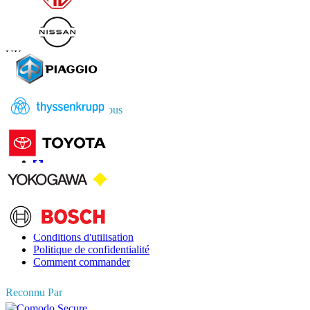
Contactez-nous
US
+1 833 909 2966 ( Numéro sans frais )
UK
+44 808 502 0280 (Numéro sans frais )
APAC
+91 744 740 1245
sales@fortunebusinessinsights.com
Connectez-vous avec nous
Informations
FAQ
Témoignages
Conditions d'utilisation
Politique de confidentialité
Comment commander
Reconnu Par