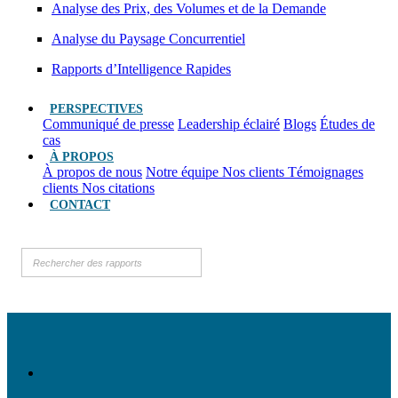
Analyse des Prix, des Volumes et de la Demande
Analyse du Paysage Concurrentiel
Rapports d’Intelligence Rapides
PERSPECTIVES
Communiqué de presse
Leadership éclairé
Blogs
Études de
cas
À PROPOS
À propos de nous
Notre équipe
Nos clients
Témoignages
clients
Nos citations
CONTACT