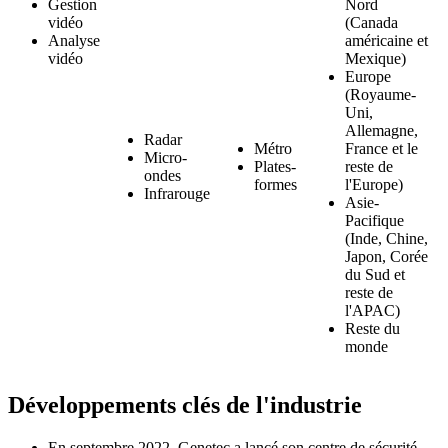
Gestion
Nord
vidéo
(Canada
Analyse
américaine et
vidéo
Mexique)
Europe
(Royaume-
Uni,
Allemagne,
Radar
Métro
France et le
Micro-
Plates-
reste de
ondes
formes
l'Europe)
Infrarouge
Asie-
Pacifique
(Inde, Chine,
Japon, Corée
du Sud et
reste de
l'APAC)
Reste du
monde
Développements clés de l'industrie
En septembre 2022, Genetec a lancé son centre de sécurité,