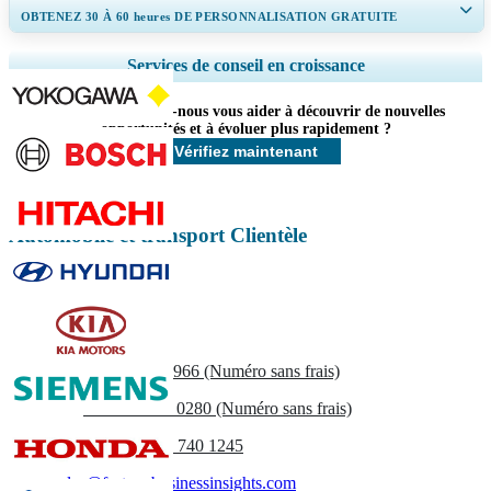
OBTENEZ 30 À 60
heures
DE PERSONNALISATION GRATUITE
Ampliar a cobertura regional e por país, Análise de segmentos, Perfis de
Services de conseil en croissance
empresas, Benchmarking competitivo, e insights sobre o usuário final.
Comment pouvons-nous vous aider à découvrir de nouvelles
Personnaliser maintenant
opportunités et à évoluer plus rapidement ?
Vérifiez maintenant
Automobile et transport Clientèle
Contactez-nous
US
+1 833 909 2966 (Numéro sans frais)
UK
+44 808 502 0280 (Numéro sans frais)
(APAC) +91 744 740 1245
sales@fortunebusinessinsights.com