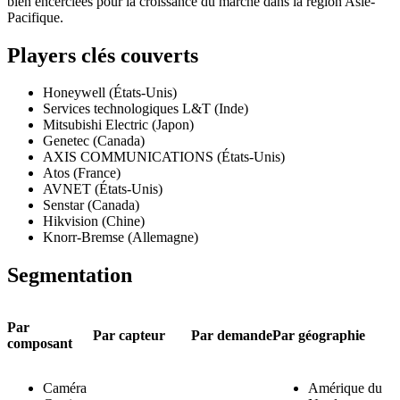
bien encerclées pour la croissance du marché dans la région Asie-
Pacifique.
Players clés couverts
Honeywell (États-Unis)
Services technologiques L&T (Inde)
Mitsubishi Electric (Japon)
Genetec (Canada)
AXIS COMMUNICATIONS (États-Unis)
Atos (France)
AVNET (États-Unis)
Senstar (Canada)
Hikvision (Chine)
Knorr-Bremse (Allemagne)
Segmentation
Par
Par capteur
Par demande
Par géographie
composant
Caméra
Amérique du