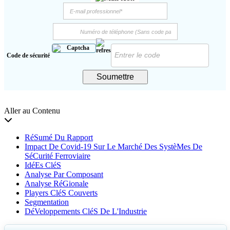
Code de sécurité
Soumettre
Aller au Contenu
RéSumé Du Rapport
Impact De Covid-19 Sur Le Marché Des SystèMes De
SéCurité Ferroviaire
IdéEs CléS
Analyse Par Composant
Analyse RéGionale
Players CléS Couverts
Segmentation
DéVeloppements CléS De L'Industrie