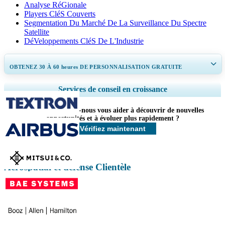
Analyse RéGionale
Players CléS Couverts
Segmentation Du Marché De La Surveillance Du Spectre
Satellite
DéVeloppements CléS De L'Industrie
OBTENEZ 30 À 60
heures
DE PERSONNALISATION GRATUITE
Ampliar a cobertura regional e por país, Análise de segmentos, Perfis de
Services de conseil en croissance
empresas, Benchmarking competitivo, e insights sobre o usuário final.
Comment pouvons-nous vous aider à découvrir de nouvelles
Personnaliser maintenant
opportunités et à évoluer plus rapidement ?
Vérifiez maintenant
Aérospatial et défense Clientèle
Contactez-nous