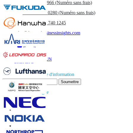
US
+1 833 909 2966 (Numéro sans frais)
UK
+44 808 502 0280 (Numéro sans frais)
(APAC) +91 744 740 1245
sales@fortunebusinessinsights.com
Appel
E-mail
TÉLÉCHARGER UN
EXEMPLE
Abonnez-vous à la lettre d'information
Soumettre
Faites confiance en ligne