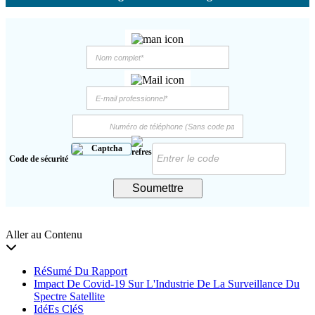
Code de sécurité
Soumettre
Aller au Contenu
RéSumé Du Rapport
Impact De Covid-19 Sur L'Industrie De La Surveillance Du
Spectre Satellite
IdéEs CléS