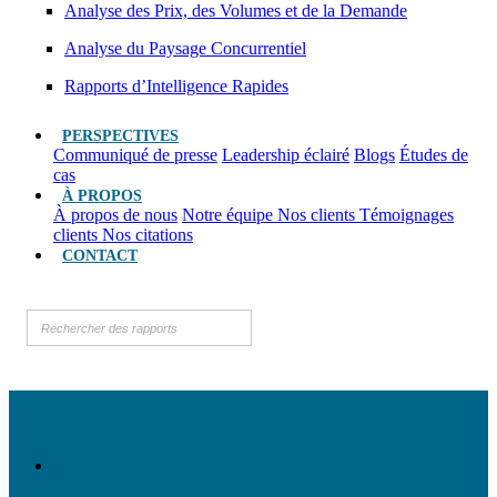
Analyse des Prix, des Volumes et de la Demande
Analyse du Paysage Concurrentiel
Rapports d’Intelligence Rapides
PERSPECTIVES
Communiqué de presse
Leadership éclairé
Blogs
Études de
cas
À PROPOS
À propos de nous
Notre équipe
Nos clients
Témoignages
clients
Nos citations
CONTACT