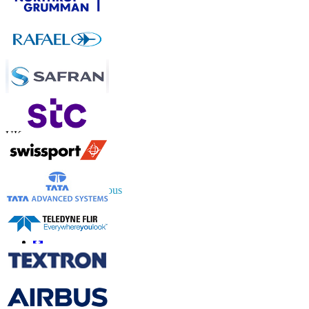
Contactez-nous
US
+1 833 909 2966 ( Numéro sans frais )
UK
+44 808 502 0280 (Numéro sans frais )
APAC
+91 744 740 1245
sales@fortunebusinessinsights.com
Connectez-vous avec nous
Informations
FAQ
Témoignages