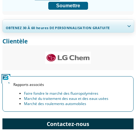
Soumettre
OBTENEZ 30 À 60
heures
DE PERSONNALISATION GRATUITE
Clientèle
Ampliar a cobertura regional e por país, Análise de segmentos,
Perfis de empresas, Benchmarking competitivo, e insights sobre o
usuário final.
Personnaliser maintenant
Rapports associés
Faire fondre le marché des fluoropolymères
Marché du traitement des eaux et des eaux usées
Marché des roulements automobiles
Contactez-nous