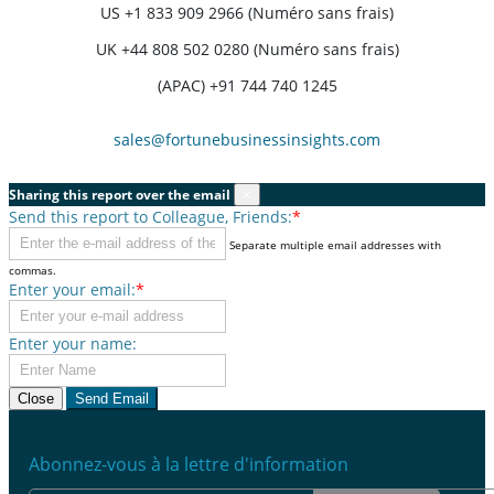
US
+1 833 909 2966 (Numéro sans frais)
UK
+44 808 502 0280 (Numéro sans frais)
(APAC) +91 744 740 1245
sales@fortunebusinessinsights.com
Sharing this report over the email
×
Send this report to Colleague, Friends:
*
Separate multiple email addresses with
commas.
Enter your email:
*
Enter your name:
Close
Send Email
Abonnez-vous à la lettre d'information