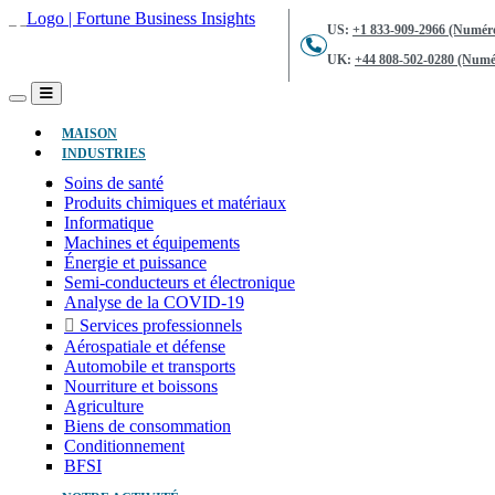
US:
+1 833-909-2966 (Numéro
UK:
+44 808-502-0280 (Numér
(ACTUEL)
MAISON
INDUSTRIES
Soins de santé
Produits chimiques et matériaux
Informatique
Machines et équipements
Énergie et puissance
Semi-conducteurs et électronique
Analyse de la COVID-19
Services professionnels
Aérospatiale et défense
Automobile et transports
Nourriture et boissons
Agriculture
Biens de consommation
Conditionnement
BFSI