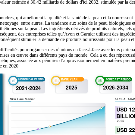
 valeur estimée à 30,42 milliards de dollars d'ici 2032, stimulée par la 
udres, qui améliorent la qualité et la santé de la peau et la nourrissent
le nettoyage, entre autres. La tendance aux soins de la peau biologiques
étiques sur la peau. Les ingrédients dérivés de produits naturels, tels que
nséquent, des entreprises telles qu’Avon et Garnier utilisent des ingrédi
conséquent stimuler la demande de produits nourrissants pour la peau et
icultés pour organiser des réunions en face-à-face avec leurs partenaires
ses en œuvre dans différents pays du monde. Cela a eu des répercussion
smétiques, associée aux pénuries d’approvisionnement en matières premi
le en 2020.