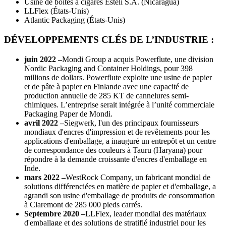
Usine de boîtes à cigares Estelí S.A. (Nicaragua)
LLFlex (États-Unis)
Atlantic Packaging (États-Unis)
DÉVELOPPEMENTS CLÉS DE L’INDUSTRIE :
juin 2022 –
Mondi Group a acquis Powerflute, une division
Nordic Packaging and Container Holdings, pour 398
millions de dollars. Powerflute exploite une usine de papier
et de pâte à papier en Finlande avec une capacité de
production annuelle de 285 KT de cannelures semi-
chimiques. L’entreprise serait intégrée à l’unité commerciale
Packaging Paper de Mondi.
avril 2022 –
Siegwerk, l'un des principaux fournisseurs
mondiaux d'encres d'impression et de revêtements pour les
applications d'emballage, a inauguré un entrepôt et un centre
de correspondance des couleurs à Tauru (Haryana) pour
répondre à la demande croissante d'encres d'emballage en
Inde.
mars 2022 –
WestRock Company, un fabricant mondial de
solutions différenciées en matière de papier et d'emballage, a
agrandi son usine d'emballage de produits de consommation
à Claremont de 285 000 pieds carrés.
Septembre 2020 –
LLFlex, leader mondial des matériaux
d'emballage et des solutions de stratifié industriel pour les