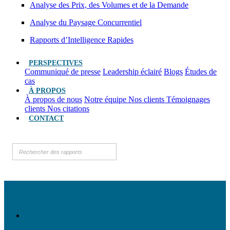
Analyse des Prix, des Volumes et de la Demande
Analyse du Paysage Concurrentiel
Rapports d’Intelligence Rapides
PERSPECTIVES
Communiqué de presse
Leadership éclairé
Blogs
Études de
cas
À PROPOS
À propos de nous
Notre équipe
Nos clients
Témoignages
clients
Nos citations
CONTACT