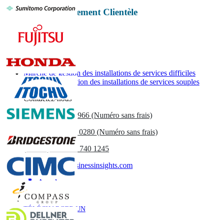
Machines et équipement Clientèle
Rapports associés
Marché de gestion des installations de services difficiles
Marché de la gestion des installations de services souples
Contactez-nous
US
+1 833 909 2966 (Numéro sans frais)
UK
+44 808 502 0280 (Numéro sans frais)
(APAC) +91 744 740 1245
sales@fortunebusinessinsights.com
Appel
E-mail
TÉLÉCHARGER UN
EXEMPLE