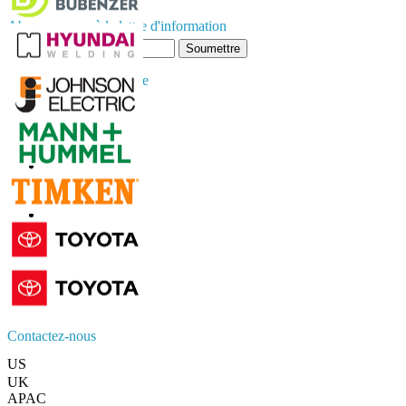
Abonnez-vous à la lettre d'information
Soumettre
Faites confiance en ligne
Contactez-nous
US
+1 833 909 2966 ( Numéro sans frais )
UK
+44 808 502 0280 (Numéro sans frais )
APAC
+91 744 740 1245