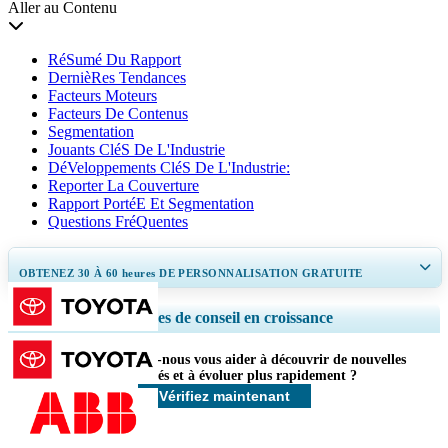
Aller au Contenu
RéSumé Du Rapport
DernièRes Tendances
Facteurs Moteurs
Facteurs De Contenus
Segmentation
Jouants CléS De L'Industrie
DéVeloppements CléS De L'Industrie:
Reporter La Couverture
Rapport PortéE Et Segmentation
Questions FréQuentes
OBTENEZ 30 À 60
heures
DE PERSONNALISATION GRATUITE
Ampliar a cobertura regional e por país, Análise de segmentos, Perfis de
Services de conseil en croissance
empresas, Benchmarking competitivo, e insights sobre o usuário final.
Comment pouvons-nous vous aider à découvrir de nouvelles
Personnaliser maintenant
opportunités et à évoluer plus rapidement ?
Vérifiez maintenant