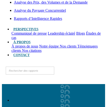
Analyse des Prix, des Volumes et de la Demande
Analyse du Paysage Concurrentiel
Rapports d’Intelligence Rapides
PERSPECTIVES
Communiqué de presse
Leadership éclairé
Blogs
Études de
cas
À PROPOS
À propos de nous
Notre équipe
Nos clients
Témoignages
clients
Nos citations
CONTACT