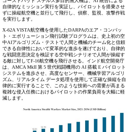
ゴーストバット ステルス多目的無人機は、AI 統合による
自律的なミッション実行を実証し、パイロットを搭乗させ
ずに操縦航空機と並行して飛行し、偵察、監視、攻撃作戦
を実行します。
X-62A VISTA航空機を使用したDARPAのエア・コンバッ
ト・エボリューション飛行試験プログラムは、史上初の空
中AIアルゴリズム・テストで人間と機械のチーム化と信頼
できる自律性において変革的な進歩を遂げており、自律的
な戦闘意思決定を検証する空中戦シナリオで人間が操縦す
る敵に対してF-16航空機を飛行させる。インド航空開発庁
は、AMCA MkII 第 5 世代戦闘機用の AI 搭載 E パイロット
システムを進歩させ、高度なセンサー、機械学習アルゴリ
ズム、リアルタイム データ処理を使用して正確な操縦を自
律的に実行することで、このような技術への需要が高まる
複雑な侵入任務におけるパイロットの作業負荷を大幅に軽
減します。