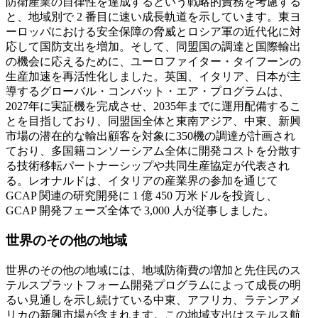
防衛産業の自律性を達成するという戦略的責務を考慮する
と、地域別で 2 番目に速い成長軌道を示しています。東ヨ
ーロッパにおける安全保障の脅威とロシア軍の近代化に対
応して国防支出を増加。そして、同盟国の調達と国際輸出
の機会に応えるために、ユーロファイター・タイフーンの
生産加速を再活性化しました。英国、イタリア、日本が主
導するグローバル・コンバット・エア・プログラムは、
2027年に実証機を完成させ、2035年までに運用配備するこ
とを目指しており、同盟国全体と東南アジア、中東、新興
市場の潜在的な輸出顧客を対象に350機の調達が計画され
ており、多国籍コンソーシアム全体に開発コストを分散す
る技術移転パートナーシップや共同生産協定が代表され
る。レオナルドは、イタリアの産業界の参加を通じて
GCAP 関連の研究開発に 1 億 450 万米ドルを投資し、
GCAP 開発フェーズ全体で 3,000 人が従事しました。
世界のその他の地域
世界のその他の地域には、地域防衛費の増加と先住民のス
テルスプラットフォーム開発プログラムによって成長の明
るい見通しを示し続けている中東、アフリカ、ラテンアメ
リカの新興市場が含まれます。この地域支出はステルス航