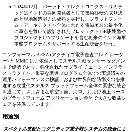
2024年12月、バーラト・エレクトロニクス・リミテ
ッドはインドの共同開発者として技術移転の取り決
めと現地製造能力の成熟を実行し、プラットフォー
ム・アーキテクチャ全体にわたる電磁署名の最小化
に重点を置いて設計されたプロジェクト15B駆逐艦や
プロジェクト17Aフリゲートを含む将来のインド海軍
軍艦プログラムをサポートする生産統合を行う。
コンフォーマル AESA (アクティブ電子走査アレイ レーダ
ー) と MMIC は、依然としてステルス戦センサー セグメン
トで優勢であり、強化されたサプライ チェーン インフラ
ストラクチャ、重要な調達プログラム全体での実証済みの
運用パフォーマンスの検証、および世界的な防衛支出を推
進する次世代ステルス プラットフォーム全体の緊密な統合
を通じて、さまざまな航空宇宙、海軍、および地上ベース
のプラットフォーム アプリケーション全体で大きな収益シ
ェアを確保しています。
用途別
スペクトル支配とコグニティブ電子戦システムの統合によ