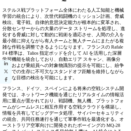
ステルス戦プラットフォーム全体にわたる人工知能と機械
学習の統合により、次世代戦闘機のミッション計画、脅威
検出、電子戦、自律的意思決定能力が根本的に変革され、
分散センサーからの大量のデータ ストリームを処理し、進
化する脅威に対して動的に戦術を適応させ、人間の介入を
最小限に抑えながら有人チームと無人チームにまたがる複
雑な作戦を調整できるようになります。フランスの Rafale
F4 標準は、Talios 指定ポッドを介して AI を活用した深層
学習機能を統合しており、自動エリア スキャン、画像分
析、および乗組員への対象物識別の提示を可能にし、紛争
環境での生存に不可欠なスタンドオフ距離を維持しながら
小さな目標の検出を可能にします。
フランス、ドイツ、スペインによる将来の空戦システム開
発では、ネットワーク機能を通じたリアルタイムの情報活
用に重点が置かれており、戦闘機、無人機、プラットフォ
ームがシームレスに相互作用する空戦クラウドを構築し、
情報を共有してビッグデータ処理、サイバーセキュリティ
の統合、共同任務遂行を通じて軍事作戦を最適化する。オ
ーストラリア空軍向けに開発されたボーイングの MQ-28