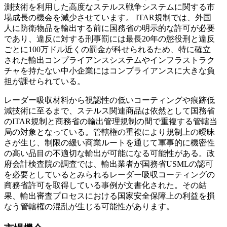
測技術を利用した高度なステルス戦争システムに関する市
場成長の機会を減少させています。 ITAR規制では、外国
人に防衛物品を輸出する前に国務省の明示的な許可が必要
であり、違反に対する刑事罰には最長20年の懲役刑と違反
ごとに100万ドル近くの罰金が科せられるため、特に確立
された輸出コンプライアンスシステムやインフラストラク
チャを持たない中小企業にはコンプライアンスに大きな負
担が課せられている。
レーダー吸収材料から視認性の低いコーティングや痕跡低
減技術に至るまで、ステルス関連商品は依然として国務省
のITAR規制と商務省の輸出管理規制の間で重複する管轄当
局の対象となっている。管轄権の重複により規制上の曖昧
さが生じ、制限の緩い商業ルートを通じて軍事的に機密性
の高い品目の不適切な輸出が可能になる可能性がある。政
府会計検査院の調査では、輸出業者が国務省USMLの認可
を必要としているとみられるレーダー吸収コーティングの
商務省許可を取得している事例が文書化された。その結
果、輸出審査プロセスにおける国家安全保障上の利益を損
なう管轄権の混乱が生じる可能性があります。