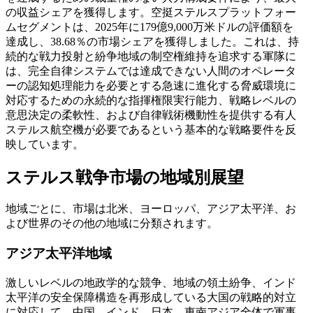
の収益シェアを獲得します。空挺ステルスプラットフォー
ムセグメントは、2025年に179億9,000万米ドルの評価額を
達成し、38.68％の市場シェアを獲得しました。これは、持
続的な戦力投射と紛争地域の制空権維持を追求する軍隊に
は、完全自律システムでは達成できない人間のオペレータ
ーの認知処理能力を必要とする急速に進化する脅威環境に
対応するための永続的な指揮権限実行能力、戦略レベルの
意思決定の柔軟性、および自律戦術機動性を提供する有人
ステルス航空機が必要であるという基本的な戦略要件を反
映しています。
ステルス戦争市場の地域別展望
地域ごとに、市場は北米、ヨーロッパ、アジア太平洋、お
よび世界のその他の地域に分類されます。
アジア太平洋地域
激しいレベルの地政学的な競争、地域の領土紛争、インド
太平洋の安全保障構造を再形成している大国の戦略的対立
に対応して、中国、インド、日本、東南アジア全体で軍事