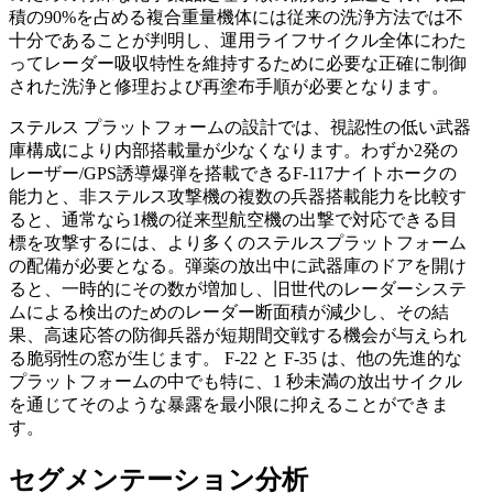
積の90%を占める複合重量機体には従来の洗浄方法では不
十分であることが判明し、運用ライフサイクル全体にわた
ってレーダー吸収特性を維持するために必要な正確に制御
された洗浄と修理および再塗布手順が必要となります。
ステルス プラットフォームの設計では、視認性の低い武器
庫構成により内部搭載量が少なくなります。わずか2発の
レーザー/GPS誘導爆弾を搭載できるF-117ナイトホークの
能力と、非ステルス攻撃機の複数の兵器搭載能力を比較す
ると、通常なら1機の従来型航空機の出撃で対応できる目
標を攻撃するには、より多くのステルスプラットフォーム
の配備が必要となる。弾薬の放出中に武器庫のドアを開け
ると、一時的にその数が増加し、旧世代のレーダーシステ
ムによる検出のためのレーダー断面積が減少し、その結
果、高速応答の防御兵器が短期間交戦する機会が与えられ
る脆弱性の窓が生じます。 F-22 と F-35 は、他の先進的な
プラットフォームの中でも特に、1 秒未満の放出サイクル
を通じてそのような暴露を最小限に抑えることができま
す。
セグメンテーション分析