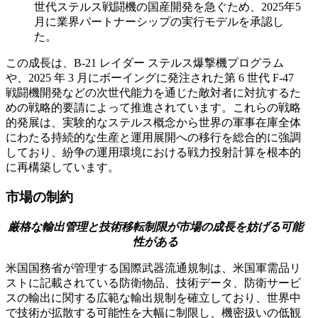
世代ステルス戦闘機の国産開発を急ぐため、2025年5
月に業界パートナーシップの実行モデルを承認し
た。
この成長は、B-21 レイダー ステルス爆撃機プログラム
や、2025 年 3 月にボーイングに発注された第 6 世代 F-47
戦闘機開発などの次世代能力を通じた敵対者に対抗するた
めの戦略的要請によって推進されています。これらの戦略
的発展は、実験的なステルス概念から世界の軍事在庫全体
にわたる持続的な生産と運用展開への移行を総合的に強調
しており、紛争の運用環境における戦力投射計算を根本的
に再構築しています。
市場の制約
厳格な輸出管理と技術移転制限が市場の成長を妨げる可能
性がある
米国国務省が管理する国際武器流通規制は、米国軍需品リ
ストに記載されている防衛物品、技術データ、防衛サービ
スの輸出に関する広範な輸出規制を確立しており、世界中
で技術が拡散する可能性を大幅に制限し、機密扱いの低観