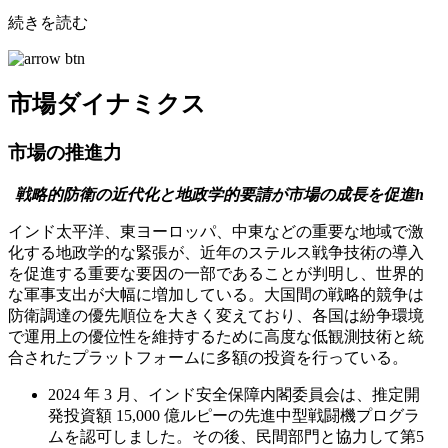
続きを読む
市場ダイナミクス
市場の推進力
戦略的防衛の近代化と地政学的要請が市場の成長を促進
h
インド太平洋、東ヨーロッパ、中東などの重要な地域で激
化する地政学的な緊張が、近年のステルス戦争技術の導入
を促進する重要な要因の一部であることが判明し、世界的
な軍事支出が大幅に増加している。大国間の戦略的競争は
防衛調達の優先順位を大きく変えており、各国は紛争環境
で運用上の優位性を維持するために高度な低観測技術と統
合されたプラットフォームに多額の投資を行っている。
2024 年 3 月、インド安全保障内閣委員会は、推定開
発投資額 15,000 億ルピーの先進中型戦闘機プログラ
ムを認可しました。その後、民間部門と協力して第5