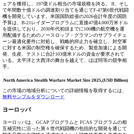
ェアを獲得し、197億ドル相当の市場規模を誇る。 II、そし
て年間数十億ドルの調達割り当てを通じてF-47第6世代戦闘
機を開発しています。米国国防総省の2026会計年度の国防
予算は、B-21レイダープログラムに直接47億4,000万米ドル
を提供しており、2030年代初頭までに100機の航空機を運
用配備するためのノースロップ・グラマンのサプライチェ
ーン最適化要件に対処し、戦略的抑止力を確立し、対空軍
に対する米国の制空権を確保するため、製造加速による開
発、生産、テストに合計103億米ドルの資金が要求されて
いる。太平洋と大西洋の舞台を越えて、ほぼ同等の競争相
手。
North America Stealth Warfare Market Size 2025,(USD Billion)
この市場の地域分析についての詳細情報を取得するには、
無料サンプルをダウンロード
ヨーロッパ
ヨーロッパは、GCAP プログラムと FCAS プログラムの相
互補完性に沿った第 6 世代戦闘機の包括的な開発を通じて