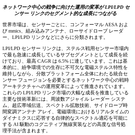
ネットワーク中心の戦争に向けた運用の変革が LPI/LPD セ
ンサー リンクのセグメント的な成長につながる
世界市場は、センサーごとに、コンフォーマル AESA およ
び mmics、組み込みアンテナ、ローサイドローブ レーダ
ー、LPI/LPD リンクなどにさらに分類されます。
LPI/LPD センサー リンクは、ステルス戦用センサー市場内
で最も急速に成長しているサブセグメントとして成長を続
けており、最高 CAGR は 6.5% に達しています。これは基
本的に、紛争環境での生存に不可欠な電磁ステルス特性を
維持しながら、分散プラットフォーム全体にわたる統合セ
ンサー フュージョンを必要とするネットワーク中心の戦時
アーキテクチャへの運用変革によって推進されています。
これらの LPI/LPD リンク市場の大幅な成長を推進している
主要な技術革新には、周波数アジャイル レーダー システ
ム、超広帯域伝送、スペクトル拡散技術、サイドローブ時
間変調アンテナ アレイ、電磁環境におけるリアルタイムの
ダイナミクスに応答する自律的なスペクトル適応を可能に
する AI 駆動のコグニティブ無線実装などの高度な信号処
理手法が含まれます。