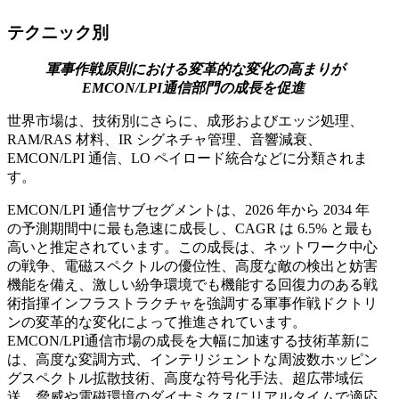
テクニック別
軍事作戦原則における変革的な変化の高まりが
EMCON/LPI通信部門の成長を促進
世界市場は、技術別にさらに、成形およびエッジ処理、
RAM/RAS 材料、IR シグネチャ管理、音響減衰、
EMCON/LPI 通信、LO ペイロード統合などに分類されま
す。
EMCON/LPI 通信サブセグメントは、2026 年から 2034 年
の予測期間中に最も急速に成長し、CAGR は 6.5% と最も
高いと推定されています。この成長は、ネットワーク中心
の戦争、電磁スペクトルの優位性、高度な敵の検出と妨害
機能を備え、激しい紛争環境でも機能する回復力のある戦
術指揮インフラストラクチャを強調する軍事作戦ドクトリ
ンの変革的な変化によって推進されています。
EMCON/LPI通信市場の成長を大幅に加速する技術革新に
は、高度な変調方式、インテリジェントな周波数ホッピン
グスペクトル拡散技術、高度な符号化手法、超広帯域伝
送、脅威や電磁環境のダイナミクスにリアルタイムで適応