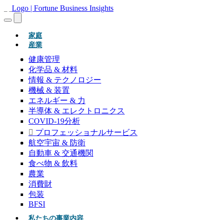
(現在)
家庭
産業
健康管理
化学品 & 材料
情報 & テクノロジー
機械 & 装置
エネルギー & 力
半導体 & エレクトロニクス
COVID-19分析
プロフェッショナルサービス
航空宇宙 & 防衛
自動車 & 交通機関
食べ物 & 飲料
農業
消費財
包装
BFSI
私たちの事業内容