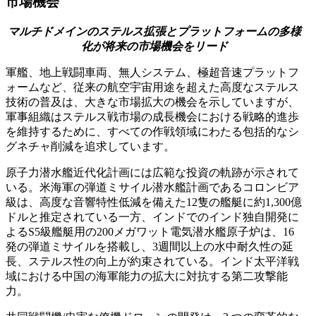
市場機会
マルチドメインのステルス拡張とプラットフォームの多様
化が将来の市場機会をリード
軍艦、地上戦闘車両、無人システム、極超音速プラットフ
ォームなど、従来の航空宇宙用途を超えた高度なステルス
技術の普及は、大きな市場拡大の機会を示していますが、
軍事組織はステルス戦市場の成長機会における戦略的進歩
を維持するために、すべての作戦領域にわたる包括的なシ
グネチャ削減を追求しています。
原子力潜水艦近代化計画には広範な投資の軌跡が示されて
いる。米海軍の弾道ミサイル潜水艦計画であるコロンビア
級は、高度な音響特性低減を備えた12隻の艦艇に約1,300億
ドルと推定されている一方、インドでのインド独自開発に
よるS5級艦艇用の200メガワット電気潜水艦原子炉は、16
発の弾道ミサイルを搭載し、3週間以上の水中耐久性の延
長、ステルス性の向上が約束されている。インド太平洋戦
域における中国の海軍能力の拡大に対抗する第二攻撃能
力。