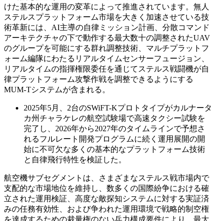
けた基本的な運用の変革によって推進されています。無人
ステルスプラットフォーム市場を大きく加速させている技
術革新には、AI主導の自律ミッション計画、分散コマンド
アーキテクチャの下で動作する最大数十の調整されたUAV
のグループを可能にする群れ調整技術、マルチプラットフ
ォーム編隊にわたるリアルタイムセンサーフュージョン、
リアルタイムの指揮権限委任を通じてステルス戦闘機が自
律プラットフォーム攻撃作戦を調整できるようにする
MUM-Tシステムが含まれる。
2025年5月、2台のSWiFT-Kプロトタイプがカルナータ
カ州チャラケレの航空試験場で高速タクシー試験を
完了し、2026年から2027年のタイムラインで予想さ
れるフルレート開発プログラムに続く運用展開の開
始に不可欠な多くの基本的なプラットフォーム技術
と自律飛行特性を検証した。
航空機サブセグメントは、さまざまなステルス戦市場内で
支配的な市場地位を維持し、数多くの国際紛争における確
立された運用検証、高度な敵探知システムに対する実証済
みの任務有効性、および争われた運用環境で戦略的制空権
を達成するための裁量権のない兵力構成要件により、最大