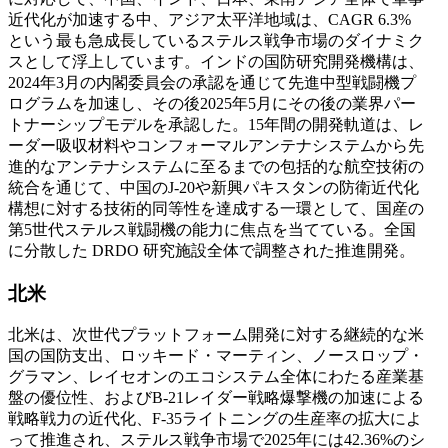
近代化が加速する中、アジア太平洋地域は、CAGR 6.3%
という最も急成長しているステルス戦争市場のダイナミク
スとして浮上しています。インドの国防研究開発機構は、
2024年3月の内閣委員会の承認を通じて先進中型戦闘機プ
ログラムを加速し、その後2025年5月にその後の業界パー
トナーシップモデルを承認した。15年間の開発軌道は、レ
ーダー吸収材料やコンフォーマルアンテナシステムから先
進的なアンテナシステムに至るまでの包括的な航空技術の
統合を通じて、中国のJ-20や新興パキスタンの防衛近代化
構想に対する技術的同等性を達成する一環として、国産の
第5世代ステルス戦闘機の能力に焦点を当てている。全国
に分散した DRDO 研究施設全体で調整された推進開発。
北米
北米は、次世代プラットフォーム開発に対する継続的な米
国の国防支出、ロッキード・マーティン、ノースロップ・
グラマン、レイセオンのエコシステム全体にわたる産業基
盤の優位性、およびB-21レイダー戦略爆撃機の加速による
戦略戦力の近代化、F-35ライトニングの生産率の拡大によ
って推進され、ステルス戦争市場で2025年には42.36%のシ