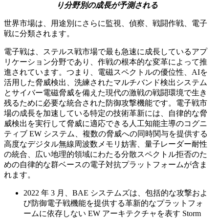
り分野別の成長が予測される
世界市場は、用途別にさらに監視、偵察、戦闘作戦、電子
戦に分類されます。
電子戦は、ステルス戦市場で最も急速に成長しているアプ
リケーション分野であり、作戦の根本的な変革によって推
進されています。つまり、電磁スペクトルの優位性、AIを
活用した脅威検出、洗練されたマルチバンド検出システム
とサイバー電磁脅威を備えた現代の激戦の戦闘環境で生き
残るために必要な統合された防御攻撃機能です。電子戦市
場の成長を加速している特定の技術革新には、自律的な脅
威検出を実行して脅威に適応できる人工知能主導のコグニ
ティブ EW システム、複数の脅威への同時関与を提供する
高度なデジタル無線周波数メモリ妨害、量子レーダー耐性
の統合、広い地理的領域にわたる分散スペクトル拒否のた
めの自律的な群ベースの電子対抗プラットフォームが含ま
れます。
2022 年 3 月、BAE システムズは、包括的な攻撃およ
び防御電子戦機能を提供する革新的なプラットフォ
ームに依存しない EW アーキテクチャを表す Storm