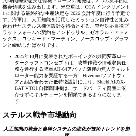
共同戦闘機/忠実な僚機ドローンの開発は、2 つの変革的な
機会領域を生み出します。米空軍は、CCA インクリメント
1 に関する最終的な生産決定を 2026 会計年度に行う予定で
す。海軍は、人工知能を活用したミッション自律性と組み
合わせたステルス機体設計を特徴とする、空母対応自律プ
ラットフォームの契約をアンドゥリル、ゼネラル・アトミ
ックス、ロッキード・マーティン、ノースロップ・グラマ
ンと締結したばかりです。
2025年10月に発表されたボーイングの共同変革ロー
タークラフトコンセプトは、攻撃作戦や情報収集任
務を遂行する陸軍AH-64アパッチ随伴の無人ティルト
ローター能力を実証する一方、Hivemindソフトウェ
アと組み合わせた低特徴設計により、Shield AIのX-
BAT VTOL自律戦闘機は、サードパーティ資産に依
存せずにキルチェーンを閉鎖できるようになりま
す。
ステルス戦争市場動向
人工知能の統合と自律システムの進化が技術トレンドを加
速