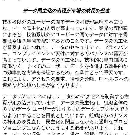
データ民主化の出現が市場の成長を促進
技術者以外のユーザーの間でデータ消費が急増するにつ
れ、データ民主化の人気が高まっています。業界の専門家
によると、技術系以外のユーザーの間でデータに対する需
要は今後 3 年間で増加するとのことです。データの民主化
が普及するにつれて、データのセキュリティ、プライバシ
ー、コンプライアンスの要件に対するガバナンスの需要が
高まっています。データの民主化は、技術的な専門知識に
関係なく、すべてのユーザーにデータを提供する効果的か
つ効率的な方法を保証するため、企業にとって重要です。
これにより、アクセスの要求、情報の分類、IT ヘルプへの
連絡などの煩わしさがなくなります。
データ ガバナンスには、データへのアクセスを制御する性
質が組み込まれています。データの民主化は、組織全体の
多くのデータ ユーザーがより多くのデータにアクセスでき
るようにすることを目的としています。組織はガバナンス
の枠組みを見直し、民主化と関連しながらも過剰なプロビ
ジョニングにならないようにする必要があります。これ
は、データの収集、アクセス、保存、解釈に至るまで、デ