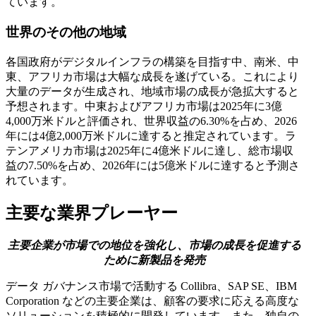
ています。
世界のその他の地域
各国政府がデジタルインフラの構築を目指す中、南米、中
東、アフリカ市場は大幅な成長を遂げている。これにより
大量のデータが生成され、地域市場の成長が急拡大すると
予想されます。中東およびアフリカ市場は2025年に3億
4,000万米ドルと評価され、世界収益の6.30%を占め、2026
年には4億2,000万米ドルに達すると推定されています。ラ
テンアメリカ市場は2025年に4億米ドルに達し、総市場収
益の7.50%を占め、2026年には5億米ドルに達すると予測さ
れています。
主要な業界プレーヤー
主要企業が市場での地位を強化し、市場の成長を促進する
ために新製品を発売
データ ガバナンス市場で活動する Collibra、SAP SE、IBM
Corporation などの主要企業は、顧客の要求に応える高度な
ソリューションを積極的に開発しています。また、独自の