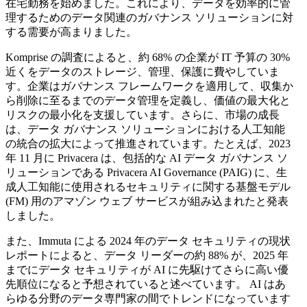
在宅勤務を始めました。これにより、データを効率的に管
理するためのデータ関連のガバナンス ソリューションに対
する需要が高まりました。
Komprise の調査によると、約 68% の企業が IT 予算の 30%
近くをデータのストレージ、管理、保護に費やしていま
す。企業はガバナンス フレームワークを適用して、収集か
ら削除に至るまでのデータ管理を定義し、価値の最大化と
リスクの最小化を支援しています。さらに、市場の成長
は、データ ガバナンス ソリューションにおける人工知能
の統合の拡大によって推進されています。たとえば、2023
年 11 月に Privacera は、包括的な AI データ ガバナンス ソ
リューションである Privacera AI Governance (PAIG) に、生
成人工知能に使用されるセキュリティに関する基盤モデル
(FM) 用のアマゾン ウェブ サービスが組み込まれたと発表
しました。
また、Immuta による 2024 年のデータ セキュリティの現状
レポートによると、データ リーダーの約 88% が、2025 年
までにデータ セキュリティが AI に先駆けてさらに高い優
先順位になると予想されていると述べています。 AI はあ
らゆる分野のデータ専門家の間でトレンドになっています