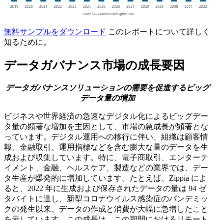
無料サンプルをダウンロード
このレポートについて詳しく
知るために。
データガバナンス市場の成長要因
データガバナンスソリューションの需要を促進するビッグ
データ量の増加
ビジネスや世界経済の急速なデジタル化によるビッグデー
タ量の顕著な増加を主因として、市場の急成長が顕著とな
っています。デジタル運用への移行に伴い、組織は顧客情
報、金融取引、運用指標などを含む膨大な量のデータを生
成および収集しています。特に、電子商取引、エンターテ
イメント、金融、ヘルスケア、製造などの業界では、デー
タ生産が爆発的に増加しています。たとえば、Zippia によ
ると、2022 年に生成および保存されたデータの量は 94 ゼ
タバイトに達し、新型コロナウイルス感染症のパンデミッ
クの発生以来、データの作成と消費が大幅に急増したこと
を示しています。この成長は、この期間におけるリモート