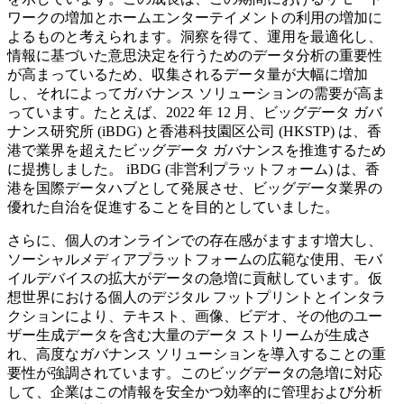
ワークの増加とホームエンターテイメントの利用の増加に
よるものと考えられます。洞察を得て、運用を最適化し、
情報に基づいた意思決定を行うためのデータ分析の重要性
が高まっているため、収集されるデータ量が大幅に増加
し、それによってガバナンス ソリューションの需要が高ま
っています。たとえば、2022 年 12 月、ビッグデータ ガバ
ナンス研究所 (iBDG) と香港科技園区公司 (HKSTP) は、香
港で業界を超えたビッグデータ ガバナンスを推進するため
に提携しました。 iBDG (非営利プラットフォーム) は、香
港を国際データハブとして発展させ、ビッグデータ業界の
優れた自治を促進することを目的としていました。
さらに、個人のオンラインでの存在感がますます増大し、
ソーシャルメディアプラットフォームの広範な使用、モバ
イルデバイスの拡大がデータの急増に貢献しています。仮
想世界における個人のデジタル フットプリントとインタラ
クションにより、テキスト、画像、ビデオ、その他のユー
ザー生成データを含む大量のデータ ストリームが生成さ
れ、高度なガバナンス ソリューションを導入することの重
要性が強調されています。このビッグデータの急増に対応
して、企業はこの情報を安全かつ効率的に管理および分析