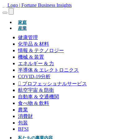
(現在)
家庭
産業
健康管理
化学品 & 材料
情報 & テクノロジー
機械 & 装置
エネルギー & 力
半導体 & エレクトロニクス
COVID-19分析
プロフェッショナルサービス
航空宇宙 & 防衛
自動車 & 交通機関
食べ物 & 飲料
農業
消費財
包装
BFSI
私たちの事業内容