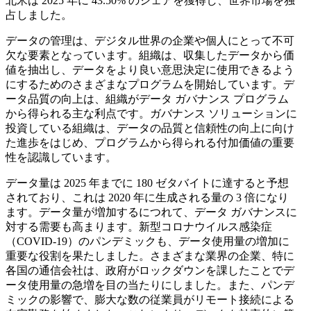
北米は 2025 年に 43.50% のシェアを獲得し、世界市場を独
占しました。
データの管理は、デジタル世界の企業や個人にとって不可
欠な要素となっています。組織は、収集したデータから価
値を抽出し、データをより良い意思決定に使用できるよう
にするためのさまざまなプログラムを開始しています。デ
ータ品質の向上は、組織がデータ ガバナンス プログラム
から得られる主な利点です。ガバナンス ソリューションに
投資している組織は、データの品質と信頼性の向上に向け
た進歩をはじめ、プログラムから得られる付加価値の重要
性を認識しています。
データ量は 2025 年までに 180 ゼタバイトに達すると予想
されており、これは 2020 年に生成される量の 3 倍になり
ます。データ量が増加するにつれて、データ ガバナンスに
対する需要も高まります。新型コロナウイルス感染症
（COVID-19）のパンデミックも、データ使用量の増加に
重要な役割を果たしました。さまざまな業界の企業、特に
各国の通信会社は、政府がロックダウンを課したことでデ
ータ使用量の急増を目の当たりにしました。また、パンデ
ミックの影響で、膨大な数の従業員がリモート接続による