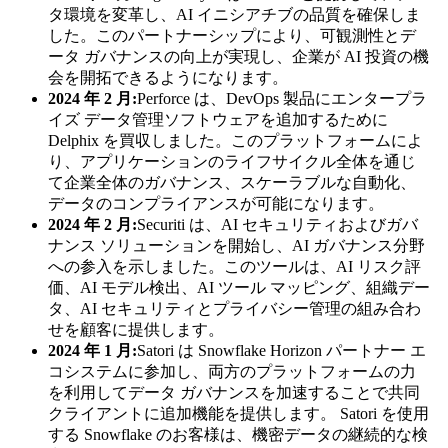
タ環境を変革し、AI イニシアチブの品質を確保しま
した。このパートナーシップにより、可観測性とデ
ータ ガバナンスの向上が実現し、企業が AI 投資の機
会を開拓できるようになります。
2024 年 2 月:
Perforce は、DevOps 製品にエンタープラ
イズ データ管理ソフトウェアを追加するために
Delphix を買収しました。このプラットフォームによ
り、アプリケーションのライフサイクル全体を通じ
て企業全体のガバナンス、スケーラブルな自動化、
データのコンプライアンスが可能になります。
2024 年 2 月:
Securiti は、AI セキュリティおよびガバ
ナンス ソリューションを開始し、AI ガバナンス分野
への参入を示しました。このツールは、AI リスク評
価、AI モデル検出、AI ツール マッピング、組織デー
タ、AI セキュリティとプライバシー管理の組み合わ
せを顧客に提供します。
2024 年 1 月:
Satori は Snowflake Horizo​​n パートナー エ
コシステムに参加し、両方のプラットフォームの力
を利用してデータ ガバナンスを加速することで共同
クライアントに追加機能を提供します。 Satori を使用
する Snowflake のお客様は、機密データの継続的な検