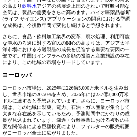
の高まり
飲料水
アジアの発展途上国のきれいで呼吸可能な
空気は、製品の需要をさらに高めます。バイオ医薬品/診断
(ライフ サイエンス) アプリケーションの開発における堅調
な成長は、今後数年間で変化し続けると予想されます。
さらに、食品・飲料加工業界の変革、廃水処理、利用可能
な淡水のろ過に対する官民の関心の高まりは、アジア太平
洋市場におけるろ過製品の成長を促進する重要な要因の一
部です。中国はインフラへの多額の投資と産業施設の存在
により、この地域の市場をリードしています。
ヨーロッパ
ヨーロッパ市場は、2025年に226億5,000万米ドルを生み出
し、世界市場の20.50%を占め、2026年には237億3,000万米
ドルに達すると予想されています。さらに、ヨーロッパ市
場は、この地域に製薬、電力、石油・ガス産業が集合して
大きな存在感を示しているため、予測期間中にかなりの成
長が見込まれています。濾過・分離事業における複数の主
要な関係者による巨額投資により、フィルターの販売範囲
がヨーロッパ全土に広がりました。