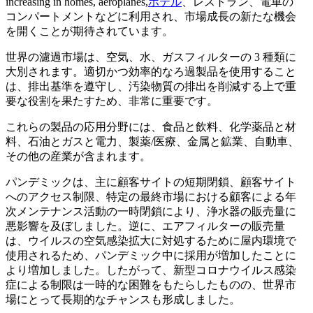
increasing in homes, aeroplanes,
ホテル
、レストラン、電車の
コンパートメントなどに利用され、市場成長の新たな機会
を開くことが期待されています。
世界の濾過市場は、空気、水、ガスフィルターの 3 種類に
大別されます。適切かつ効率的なろ過製品を使用すること
は、排出基準を遵守し、汚染物質の排出を削減する上で重
要な役割を果たすため、非常に重要です。
これらの製品の応用分野には、食品と飲料、化学薬品と材
料、石油とガスと電力、製薬/医療、金属と鉱業、自動車、
その他の産業が含まれます。
パンデミックは、主に顧客サイトの短期閉鎖、顧客サイト
へのアクセス制限、特定の最終市場における顧客による年
次メンテナンス活動の一時閉鎖により、浄水器の販売量に
悪影響を及ぼしました。逆に、エアフィルターの販売量
は、ウイルスの空気感染拡大に対処するために屋内環境で
使用されるため、パンデミック中に採用が増加したことに
より増加しました。したがって、新型コロナウイルス感染
症による制限は一時的な困難をもたらしたものの、世界市
場にとって長期的なチャンスも形成しました。