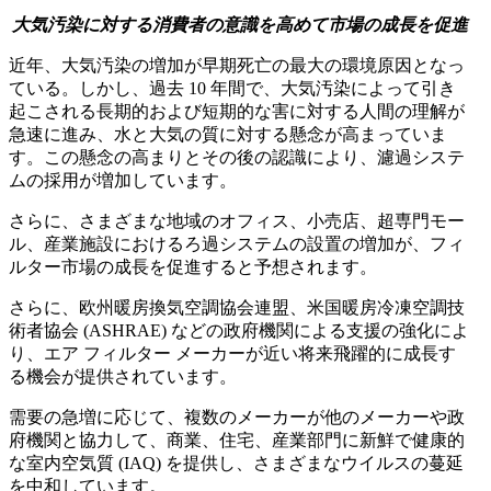
大気汚染に対する消費者の意識を高めて市場の成長を促進
近年、大気汚染の増加が早期死亡の最大の環境原因となっ
ている。しかし、過去 10 年間で、大気汚染によって引き
起こされる長期的および短期的な害に対する人間の理解が
急速に進み、水と大気の質に対する懸念が高まっていま
す。この懸念の高まりとその後の認識により、濾過システ
ムの採用が増加しています。
さらに、さまざまな地域のオフィス、小売店、超専門モー
ル、産業施設におけるろ過システムの設置の増加が、フィ
ルター市場の成長を促進すると予想されます。
さらに、欧州暖房換気空調協会連盟、米国暖房冷凍空調技
術者協会 (ASHRAE) などの政府機関による支援の強化によ
り、エア フィルター メーカーが近い将来飛躍的に成長す
る機会が提供されています。
需要の急増に応じて、複数のメーカーが他のメーカーや政
府機関と協力して、商業、住宅、産業部門に新鮮で健康的
な室内空気質 (IAQ) を提供し、さまざまなウイルスの蔓延
を中和しています。