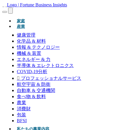
(現在)
家庭
産業
健康管理
化学品 & 材料
情報 & テクノロジー
機械 & 装置
エネルギー & 力
半導体 & エレクトロニクス
COVID-19分析
プロフェッショナルサービス
航空宇宙 & 防衛
自動車 & 交通機関
食べ物 & 飲料
農業
消費財
包装
BFSI
私たちの事業内容