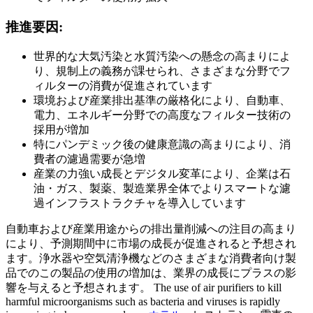
推進要因:
世界的な大気汚染と水質汚染への懸念の高まりによ
り、規制上の義務が課せられ、さまざまな分野でフ
ィルターの消費が促進されています
環境および産業排出基準の厳格化により、自動車、
電力、エネルギー分野での高度なフィルター技術の
採用が増加
特にパンデミック後の健康意識の高まりにより、消
費者の濾過需要が急増
産業の力強い成長とデジタル変革により、企業は石
油・ガス、製薬、製造業界全体でよりスマートな濾
過インフラストラクチャを導入しています
自動車および産業用途からの排出量削減への注目の高まり
により、予測期間中に市場の成長が促進されると予想され
ます。浄水器や空気清浄機などのさまざまな消費者向け製
品でのこの製品の使用の増加は、業界の成長にプラスの影
響を与えると予想されます。 The use of air purifiers to kill
harmful microorganisms such as bacteria and viruses is rapidly