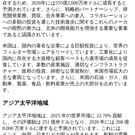
在するため、2026年には555億2,000万米ドルに成長すると
予測されています。さらに、戦略的パートナーシップ、研
究開発業務、買収、合弁事業への参入、コラボレーション
への多額の投資を通じた技術進歩に関するこれらのメーカ
ーの暗黙の努力は、北米の開発能力を増強する重要な要素
であると認識されています。
米国は、国内の著名な企業による巨額投資により、世界の
フィルター市場シェアをリードしています。工業化により
国内に存在する大規模な顧客ベースもろ過市場の成長を促
進しています。多数の産業施設、適切なインフラストラク
チャー、政府の投資、綿密な公害規制が、米国市場拡大の
主な要因となっています。さらに、米国の石油・ガス、自
動車、製薬、食品・飲料産業が売上の大部分を占めていま
す。
アジア太平洋地域
アジア太平洋地域は、2025 年の世界市場に 22.70% 貢献
し、その評価額は 251 億米ドルとなり、2026 年には 268 億
8,000 万米ドルに達すると予測されています。これには、
インド、中国、日本などの国々が含まれます。飲料の需要