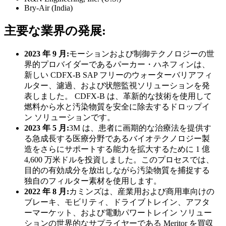
Bry-Air (India)
主要な業界の発展:
2023 年 9 月:
モーションおよび制御テクノロジーの世
界的プロバイダーであるパー​​カー・ハネフィンは、
新しい CDFX-B SAP フリーのウォーターバリアフィ
ルター、濾過、および状態監視ソリューションを発
表しました。 CDFX-B は、革新的な技術を使用して
燃料から水と汚染物質を安全に除去するドロップイ
ン ソリューションです。
2023 年 5 月:
3M は、患者に画期的な治療法を提供す
る急成長する医療分野であるバイオテクノロジー製
造をさらにサポートする能力を拡大するために 1 億
4,600 万米ドルを投資しました。このプロセスでは、
目的の有効成分を放出しながら汚染物質を捕捉する
独自のフィルター素材を使用します。
2022 年 8 月:
カミンズは、産業用および商用車向けの
ブレーキ、モビリティ、ドライブトレイン、アフタ
ーマーケット、および電動パワートレイン ソリュー
ションの世界的なサプライヤーである Meritor を買収