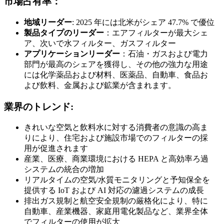
市場占有率：
地域リーダー
: 2025 年には北米がシェア 47.7% で優位
製品タイプのリーダー
：エアフィルターが最大シェ
ア、次いで水フィルター、ガスフィルター
アプリケーションリーダー
：石油・ガスおよび電力
部門が最高のシェアを獲得し、その他の強力な用途
には化学薬品および材料、医薬品、自動車、食品お
よび飲料、金属および鉱業が含まれます。
業界のトレンド:
きれいな空気と飲料水に対する消費者の意識の高ま
りにより、住宅および施設市場でのフィルターの採
用が促進されます
産業、医療、商業環境における HEPA と高効率ろ過
システムの統合の増加
リアルタイムの空気/水質モニタリングと予知保全を
提供する IoT および AI 対応の濾過システムの成長
排出ガス規制と航空安全規制の厳格化により、特に
自動車、産業機器、家庭用電化製品など、業界全体
でフィルターの使用が拡大