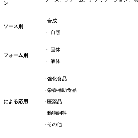
ン
· 合成
ソース別
・ 自然
・ 固体
フォーム別
・ 液体
· 強化食品
· 栄養補助食品
による
応用
· 医薬品
· 動物飼料
· その他