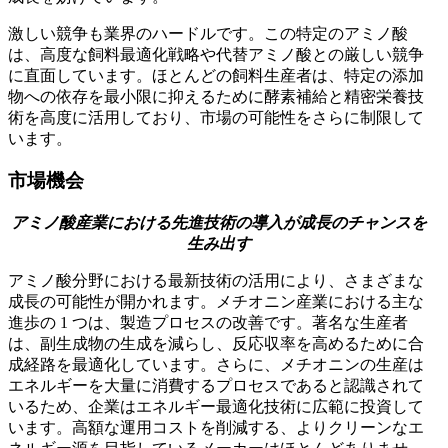
激しい競争も業界のハードルです。この特定のアミノ酸
は、高度な飼料最適化戦略や代替アミノ酸との厳しい競争
に直面しています。ほとんどの飼料生産者は、特定の添加
物への依存を最小限に抑えるために酵素補給と精密栄養技
術を高度に活用しており、市場の可能性をさらに制限して
います。
市場機会
アミノ酸産業における先進技術の導入が成長のチャンスを
生み出す
アミノ酸分野における最新技術の活用により、さまざまな
成長の可能性が開かれます。メチオニン産業における主な
進歩の 1 つは、製造プロセスの改善です。著名な生産者
は、副生成物の生成を減らし、反応収率を高めるために合
成経路を最適化しています。さらに、メチオニンの生産は
エネルギーを大量に消費するプロセスであると認識されて
いるため、企業はエネルギー最適化技術に広範に投資して
います。高額な運用コストを削減する、よりクリーンなエ