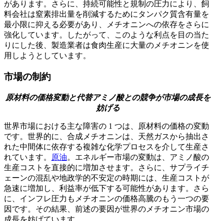
があります。さらに、持続可能性と規制の圧力により、飼
料会社は窒素排出量を削減するためにタンパク質含有量を
最小限に抑える必要があり、メチオニンへの依存をさらに
強化しています。したがって、このような利点を目の当た
りにした後、製造業者は食肉生産に大量のメチオニンを使
用しようとしています。
市場の制約
原材料の価格変動と代替アミノ酸との競争が市場の成長を
妨げる
世界市場における主な障害の 1 つは、原材料の価格の変動
です。世界的に、合成メチオニンは、天然ガスから抽出さ
れた中間体に依存する複雑な化学プロセスを介して生産さ
れています。
原油
。エネルギー市場の変動は、アミノ酸の
生産コストを直接的に増加させます。さらに、サプライチ
ェーンの混乱や地政学的不安定の時期には、生産コストが
急速に増加し、利益率が低下する可能性があります。さら
に、インフレ圧力もメチオニンの価格高騰のもう一つの要
因です。その結果、前述の要因が世界のメチオニン市場の
成長を妨げています。