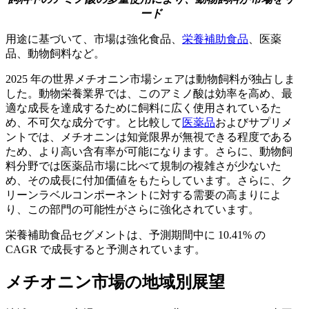
ード
用途に基づいて、市場は強化食品、
栄養補助食品
、医薬
品、動物飼料など。
2025 年の世界メチオニン市場シェアは動物飼料が独占しま
した。動物栄養業界では、このアミノ酸は効率を高め、最
適な成長を達成するために飼料に広く使用されているた
め、不可欠な成分です。と比較して
医薬品
およびサプリメ
ントでは、メチオニンは知覚限界が無視できる程度である
ため、より高い含有率が可能になります。さらに、動物飼
料分野では医薬品市場に比べて規制の複雑さが少ないた
め、その成長に付加価値をもたらしています。さらに、ク
リーンラベルコンポーネントに対する需要の高まりによ
り、この部門の可能性がさらに強化されています。
栄養補助食品セグメントは、予測期間中に 10.41% の
CAGR で成長すると予測されています。
メチオニン市場の地域別展望