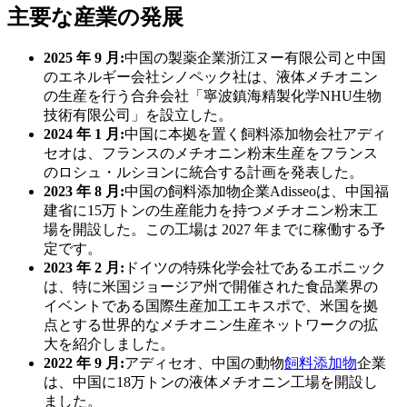
主要な産業の発展
2025 年 9 月:
中国の製薬企業浙江ヌー有限公司と中国
のエネルギー会社シノペック社は、液体メチオニン
の生産を行う合弁会社「寧波鎮海精製化学NHU生物
技術有限公司」を設立した。
2024 年 1 月:
中国に本拠を置く飼料添加物会社アディ
セオは、フランスのメチオニン粉末生産をフランス
のロシュ・ルシヨンに統合する計画を発表した。
2023 年 8 月:
中国の飼料添加物企業Adisseoは、中国福
建省に15万トンの生産能力を持つメチオニン粉末工
場を開設した。この工場は 2027 年までに稼働する予
定です。
2023 年 2 月:
ドイツの特殊化学会社であるエボニック
は、特に米国ジョージア州で開催された食品業界の
イベントである国際生産加工エキスポで、米国を拠
点とする世界的なメチオニン生産ネットワークの拡
大を紹介しました。
2022 年 9 月:
アディセオ、中国の動物
飼料添加物
企業
は、中国に18万トンの液体メチオニン工場を開設し
ました。