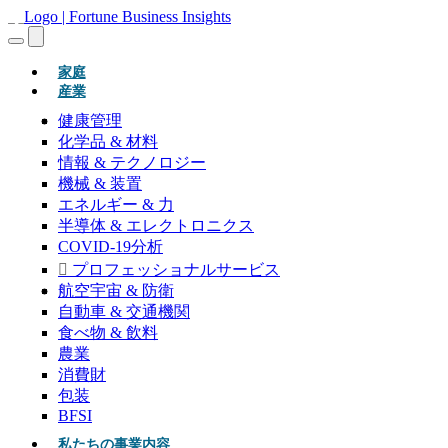
(現在)
家庭
産業
健康管理
化学品 & 材料
情報 & テクノロジー
機械 & 装置
エネルギー & 力
半導体 & エレクトロニクス
COVID-19分析
プロフェッショナルサービス
航空宇宙 & 防衛
自動車 & 交通機関
食べ物 & 飲料
農業
消費財
包装
BFSI
私たちの事業内容