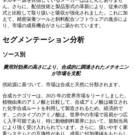
ネルギー源を目指しているメーカーはほとんどありませ
ん。さらに、配信技術と製品形式の革新により、従来の形
式と比較して取り扱いと吸収が強化されました。これに加
えて、精密栄養ツールと飼料配合ソフトウェアの進歩によ
り、市場の成長機会がさらに築かれています。
セグメンテーション分析
ソース別
費用対効果の高さにより、合成的に調達されたメチオニン
が市場を支配
供給源に基づいて、市場は合成と天然に分類されます。
合成カテゴリーは、2025 年の世界市場をリードしました。
植物由来のアミノ酸と比較して、合成アミノ酸は確立され
た化学合成ルートを利用して製造されるため、経済的で
す。このタイプのアミノ酸は、世界中の市場で容易かつ広
く入手可能であり、特に動物飼料業界において、規制当局
により強く受け入れられています。さらに、扱いやすく家
畜システムとの互換性があり、成長に付加価値をもたらし