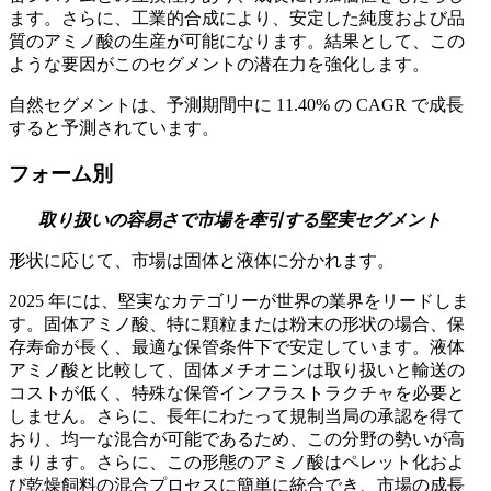
ます。さらに、工業的合成により、安定した純度および品
質のアミノ酸の生産が可能になります。結果として、この
ような要因がこのセグメントの潜在力を強化します。
自然セグメントは、予測期間中に 11.40% の CAGR で成長
すると予測されています。
フォーム別
取り扱いの容易さで市場を牽引する堅実セグメント
形状に応じて、市場は固体と液体に分かれます。
2025 年には、堅実なカテゴリーが世界の業界をリードしま
す。固体アミノ酸、特に顆粒または粉末の形状の場合、保
存寿命が長く、最適な保管条件下で安定しています。液体
アミノ酸と比較して、固体メチオニンは取り扱いと輸送の
コストが低く、特殊な保管インフラストラクチャを必要と
しません。さらに、長年にわたって規制当局の承認を得て
おり、均一な混合が可能であるため、この分野の勢いが高
まります。さらに、この形態のアミノ酸はペレット化およ
び乾燥飼料の混合プロセスに簡単に統合でき、市場の成長