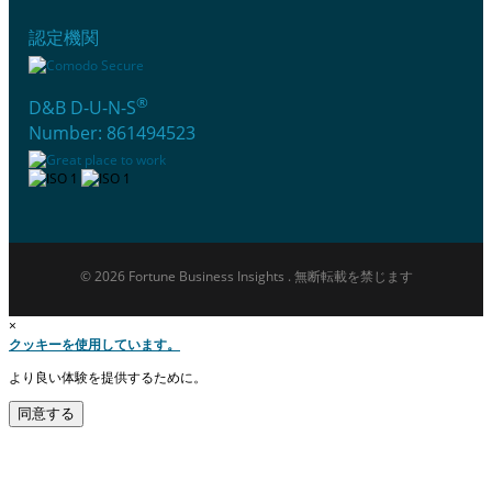
認定機関
®
D&B D-U-N-S
Number: 861494523
© 2026 Fortune Business Insights . 無断転載を禁じます
×
クッキーを使用しています。
より良い体験を提供するために。
同意する