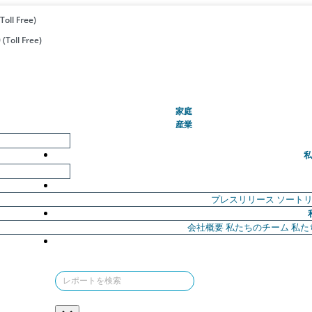
Toll Free)
(Toll Free)
(現在)
家庭
産業
私
プレスリリース
ソート
会社概要
私たちのチーム
私た