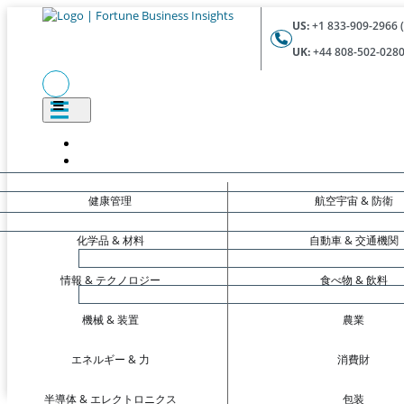
US:
+1 833-909-2966 (
UK:
+44 808-502-0280 
健康管理
航空宇宙 & 防衛
化学品 & 材料
自動車 & 交通機関
情報 & テクノロジー
食べ物 & 飲料
機械 & 装置
農業
エネルギー & 力
消費財
半導体 & エレクトロニクス
包装