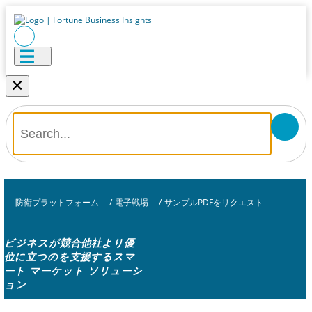
×
防衛プラットフォーム
/
電子戦場
/
サンプルPDFをリクエスト
ビジネスが競合他社より優
位に立つのを支援するスマ
ート マーケット ソリューシ
ョン