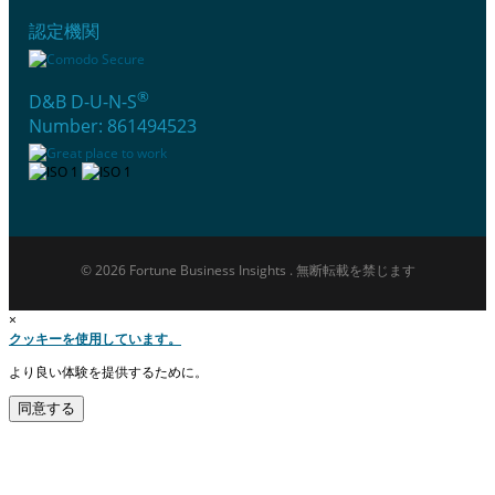
認定機関
®
D&B D-U-N-S
Number: 861494523
© 2026 Fortune Business Insights . 無断転載を禁じます
×
クッキーを使用しています。
より良い体験を提供するために。
同意する