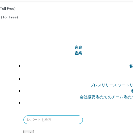
Toll Free)
(Toll Free)
(現在)
家庭
産業
私
プレスリリース
ソート
会社概要
私たちのチーム
私た