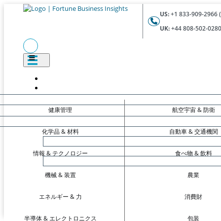
US:
+1 833-909-2966 (
UK:
+44 808-502-0280 
健康管理
航空宇宙 & 防衛
化学品 & 材料
自動車 & 交通機関
情報 & テクノロジー
食べ物 & 飲料
機械 & 装置
農業
エネルギー & 力
消費財
半導体 & エレクトロニクス
包装