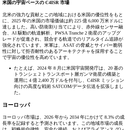
米国の宇宙ベースの C4ISR 市場
北米の強力な貢献とこの地域における米国の優位性をもと
に、2025 年の米国の市場価値は約 225 億 6,000 万米ドルに
達しました。高い防衛割り当てにより、赤外線センサー融
合、AI 駆動の軌道解析、PWSA Tranche 2 衛星のアップグ
レードが促進され、競合する軌道でのリアルタイム追跡が
強化されています。米軍は、ASAT の脅威とサイバー脆弱
性に対して拒否耐性のあるアーキテクチャを採用すること
で宇宙の優位性を高めています。
たとえば、2024 年 8 月に米国宇宙開発庁は、20 基の
トランシェ 2 トランスポート層ガンマ衛星の構築と
運用に 4 億 2,400 万ドルを付与し、C4ISR ミッション
向けの高度な戦術 SATCOM/データ伝送を拡張しまし
た。
ヨーロッパ
ヨーロッパ市場は、2026 年から 2034 年にかけて 8.3% の成
長率を記録すると予測されています。この地域市場の成長
は、戦略的自律性、安全な接続、およびアライアンス グレ