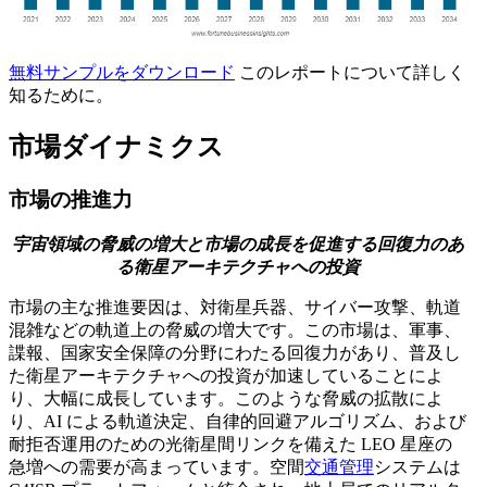
無料サンプルをダウンロード
このレポートについて詳しく
知るために。
市場ダイナミクス
市場の推進力
宇宙領域の脅威の増大と市場の成長を促進する回復力のあ
る衛星アーキテクチャへの投資
市場の主な推進要因は、対衛星兵器、サイバー攻撃、軌道
混雑などの軌道上の脅威の増大です。この市場は、軍事、
諜報、国家安全保障の分野にわたる回復力があり、普及し
た衛星アーキテクチャへの投資が加速していることによ
り、大幅に成長しています。このような脅威の拡散によ
り、AI による軌道決定、自律的回避アルゴリズム、および
耐拒否運用のための光衛星間リンクを備えた LEO 星座の
急増への需要が高まっています。空間
交通管理
システムは