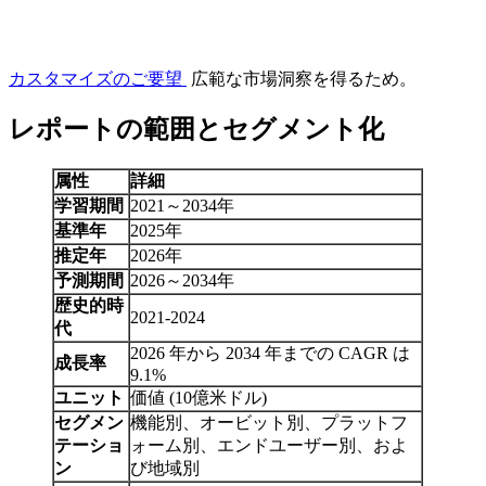
カスタマイズのご要望
広範な市場洞察を得るため。
レポートの範囲とセグメント化
属性
詳細
学習期間
2021～2034年
基準年
2025年
推定年
2026年
予測期間
2026～2034年
歴史的時
2021-2024
代
2026 年から 2034 年までの CAGR は
成長率
9.1%
ユニット
価値 (10億米ドル)
セグメン
機能別、オービット別、プラットフ
テーショ
ォーム別、エンドユーザー別、およ
ン
び地域別