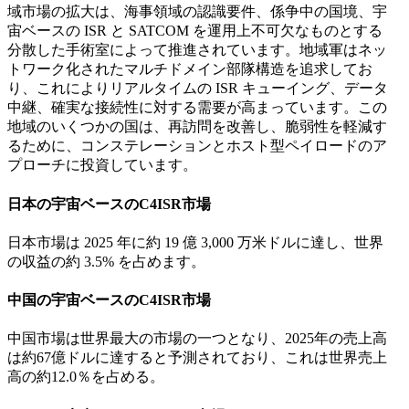
域市場の拡大は、海事領域の認識要件、係争中の国境、宇
宙ベースの ISR と SATCOM を運用上不可欠なものとする
分散した手術室によって推進されています。地域軍はネッ
トワーク化されたマルチドメイン部隊構造を追求してお
り、これによりリアルタイムの ISR キューイング、データ
中継、確​​実な接続性に対する需要が高まっています。この
地域のいくつかの国は、再訪問を改善し、脆弱性を軽減す
るために、コンステレーションとホスト型ペイロードのア
プローチに投資しています。
日本の宇宙ベースのC4ISR市場
日本市場は 2025 年に約 19 億 3,000 万米ドルに達し、世界
の収益の約 3.5% を占めます。
中国の宇宙ベースのC4ISR市場
中国市場は世界最大の市場の一つとなり、2025年の売上高
は約67億ドルに達すると予測されており、これは世界売上
高の約12.0％を占める。