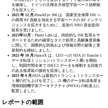
を確保し、ドイツの主権全天候型宇宙ベース偵察能
力を拡大した。
2025 年 12 月:
HawkEye 360​​ は、国家安全保障 ISR へ
の商用 RF 貢献を強化する宇宙ベースの RF インテリ
ジェンスを拡大するために、追加の NRO 資金提供/
延長を受けました。
2025年11月
：Planet Labs は、持続的な ISR 監視をサ
ポートするための確実なタスク処理と高解像度画像
に関して、国際的な防衛および情報分野の顧客と更
新契約を締結しました。
2025 年 10 月:
SpaceX は、LEO への SDA の Tranche 1
データ転送ミッション (トランスポート層) を開始
し、戦闘空間全体で ISR/C2 データを移動する回復力
のある低遅延の接続を拡張しました。
2025 年 9 月:
SDA は最初のトランシェ 1 トランスポー
ト層の打ち上げを完了し、21 機のデータ転送衛星を
増殖戦闘機宇宙アーキテクチャ (PWSA) の軌道上に
配置しました。
レポートの範囲