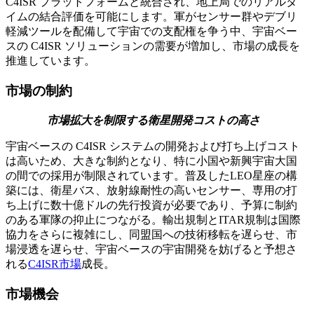
C4ISR プラットフォームと統合され、地上局でのリアルタ
イムの結合評価を可能にします。軍がセンサー群やデブリ
軽減ツールを配備して宇宙での支配権を争う中、宇宙ベー
スの C4ISR ソリューションの需要が増加し、市場の成長を
推進しています。
市場の制約
市場拡大を制限する衛星開発コストの高さ
宇宙ベースの C4ISR システムの開発および打ち上げコスト
は高いため、大きな制約となり、特に小国や新興宇宙大国
の間での採用が制限されています。普及したLEO星座の構
築には、衛星バス、放射線耐性の高いセンサー、専用の打
ち上げに数十億ドルの先行投資が必要であり、予算に制約
のある軍隊の抑止につながる。輸出規制とITAR規制は国際
協力をさらに複雑にし、同盟国への技術移転を遅らせ、市
場浸透を遅らせ、宇宙ベースの宇宙開発を妨げると予想さ
れる
C4ISR市場
成長。
市場機会