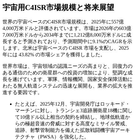
宇宙用C4ISR市場規模と将来展望
世界の宇宙ベースのC4ISR市場規模は、2025年に557億
4,000万米ドルと評価されています。市場は2026年の603億
7,000万米ドルから2034年までに1,212億8,000万米ドルに成
長すると予測されており、予測期間中に9.1%のCAGRを示
します。北米は宇宙ベースの C4ISR 市場を支配し、2025
年には 43.82% の市場シェアを獲得しました。
世界市場は、宇宙領域の認識ニーズの高まりと、回復力の
ある通信のための衛星群への投資の増加により、堅調な成
長を遂げています。軍隊、情報機関、国家安全保障活動に
わたる無人軌道システムの迅速な展開も、業界の拡大を推
進する要因です。
たとえば、2025年12月、宇宙開発庁はロッキード・
マーチンに対し、トランシェ3追跡層衛星18機に関し
て10億ドル以上相当の契約を締結し、地球低軌道か
らの極超音速の脅威に対する高度なミサイル警戒、
追跡、射撃管制能力を備えた拡散戦闘機宇宙アーキ
テクチャ（PWSA）を強化した。