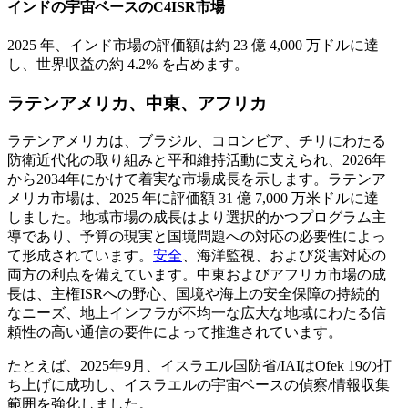
インドの宇宙ベースのC4ISR市場
2025 年、インド市場の評価額は約 23 億 4,000 万ドルに達
し、世界収益の約 4.2% を占めます。
ラテンアメリカ、中東、アフリカ
ラテンアメリカは、ブラジル、コロンビア、チリにわたる
防衛近代化の取り組みと平和維持活動に支えられ、2026年
から2034年にかけて着実な市場成長を示します。ラテンア
メリカ市場は、2025 年に評価額 31 億 7,000 万米ドルに達
しました。地域市場の成長はより選択的かつプログラム主
導であり、予算の現実と国境問題への対応の必要性によっ
て形成されています。
安全
、海洋監視、および災害対応の
両方の利点を備えています。中東およびアフリカ市場の成
長は、主権ISRへの野心、国境や海上の安全保障の持続的
なニーズ、地上インフラが不均一な広大な地域にわたる信
頼性の高い通信の要件によって推進されています。
たとえば、2025年9月、イスラエル国防省/IAIはOfek 19の打
ち上げに成功し、イスラエルの宇宙ベースの偵察/情報収集
範囲を強化しました。