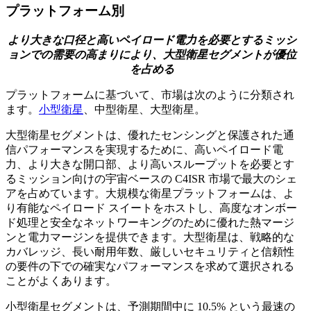
プラットフォーム別
より大きな口径と高いペイロード電力を必要とするミッシ
ョンでの需要の高まりにより、大型衛星セグメントが優位
を占める
プラットフォームに基づいて、市場は次のように分類され
ます。
小型衛星
、中型衛星、大型衛星。
大型衛星セグメントは、優れたセンシングと保護された通
信パフォーマンスを実現するために、高いペイロード電
力、より大きな開口部、より高いスループットを必要とす
るミッション向けの宇宙ベースの C4ISR 市場で最大のシェ
アを占めています。大規模な衛星プラットフォームは、よ
り有能なペイロード スイートをホストし、高度なオンボー
ド処理と安全なネットワーキングのために優れた熱マージ
ンと電力マージンを提供できます。大型衛星は、戦略的な
カバレッジ、長い耐用年数、厳しいセキュリティと信頼性
の要件の下での確実なパフォーマンスを求めて選択される
ことがよくあります。
小型衛星セグメントは、予測期間中に 10.5% という最速の