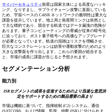
サイバーセキュリティ
衛星は国家主体による高度なハッキ
ング、なりすまし、サプライチェーン攻撃に直面している
ため、宇宙ベースの C4ISR ネットワークの脆弱性は重大な
課題を提示しています。地上局と衛星間リンクは依然とし
て主な標的であり、競合する軌道ではデータ漏洩の危険が
あります。量子コンピューティングの脅威が従来の暗号化
に迫っており、ポスト量子暗号への高価なアップグレード
が必要となっています。軌道の混雑はリスクを増幅させ、
巨大なコンステレーションは妨害や運動攻撃のためのより
大きな攻撃面を作り出します。これらの要因が総合する
と、市場の成長に課題が生じると予想されます。
セグメンテーション分析
能力別
ISRセグメントの成長を促進するためのより迅速な意思決
定をサポートするための製品需要の高まり
市場は機能に基づいて、指揮統制 (C2) システム、通信
(SATCOM)、および情報、監視、偵察 (ISR) に分けられま