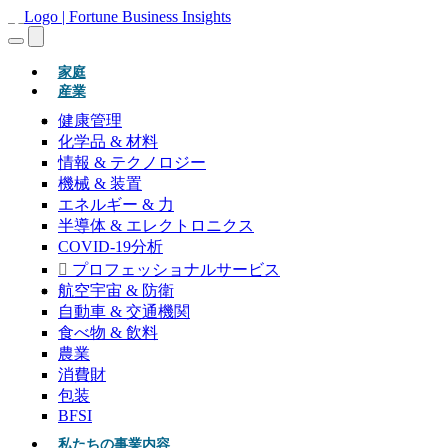
(現在)
家庭
産業
健康管理
化学品 & 材料
情報 & テクノロジー
機械 & 装置
エネルギー & 力
半導体 & エレクトロニクス
COVID-19分析
プロフェッショナルサービス
航空宇宙 & 防衛
自動車 & 交通機関
食べ物 & 飲料
農業
消費財
包装
BFSI
私たちの事業内容