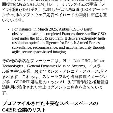
回復力のある SATCOM リレー、リアルタイムの宇宙ドメ
イン認識 (SDA) 分析、拡散した低地球軌道 (LEO) アーキテ
クチャ用のソフトウェア定義ペイロードの開発に重点を置
いています。
For instance, in March 2025, Airbus' CSO-3 Earth
observation satellite completed France's three-satellite CSO
fleet under the MUSIS program. It delivers extremely high-
resolution optical intelligence for French Armed Forces
surveillance, reconnaissance, and national security through
agile, secure space-based imaging.
その他の著名なプレーヤーには、Planet Labs PBC、Maxar
Technologies、General Dynamics Mission Systems、イスラエ
ル航空宇宙産業、およびタレス・アレニア・スペースが含
まれます。これらは、スケーラブルな高解像度イメージン
グ群、GEOINT 処理用のエッジ AI、対宇宙作戦と極超音速
追跡用の強化された地上セグメントに焦点を当てていま
す。
プロファイルされた主要なスペースベースの
C4ISR 企業のリスト