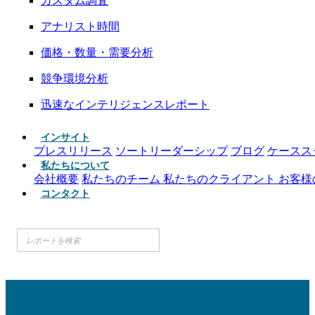
カスタム調査
アナリスト時間
価格・数量・需要分析
競争環境分析
迅速なインテリジェンスレポート
インサイト
プレスリリース
ソートリーダーシップ
ブログ
ケースス
私たちについて
会社概要
私たちのチーム
私たちのクライアント
お客様
コンタクト