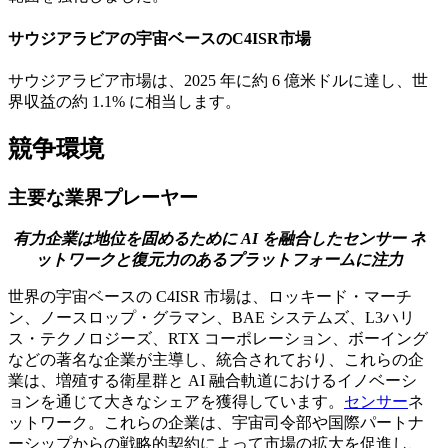
サウジアラビアの宇宙ベースのC4ISR市場
サウジアラビア市場は、2025 年に約 6 億米ドルに達し、世
界収益の約 1.1% に相当します。
競争環境
主要な業界プレーヤー
有力企業は地位を固めるために AI を融合したセンサー ネ
ットワークと復元力のあるプラットフォームに注力
世界の宇宙ベースの C4ISR 市場は、ロッキード・マーチ
ン、ノースロップ・グラマン、BAE システムズ、L3ハリ
ス・テクノロジーズ、RTX コーポレーション、ボーイング
などの著名な企業が主導し、統合されており、これらの企
業は、増殖する衛星群と AI 融合軌道におけるイノベーシ
ョンを通じて大きなシェアを獲得しています。
センサー
ネ
ットワーク。これらの企業は、宇宙司令部や国際パートナ
ーシップからの戦略的契約によって市場の拡大を促進し、