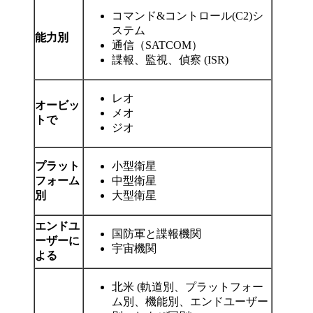
コマンド&コントロール(C2)シ
ステム
能力別
通信（SATCOM）
諜報、監視、偵察 (ISR)
レオ
オービッ
メオ
トで
ジオ
プラット
小型衛星
フォーム
中型衛星
別
大型衛星
エンドユ
国防軍と諜報機関
ーザーに
宇宙機関
よる
北米 (軌道別、プラットフォー
ム別、機能別、エンドユーザー