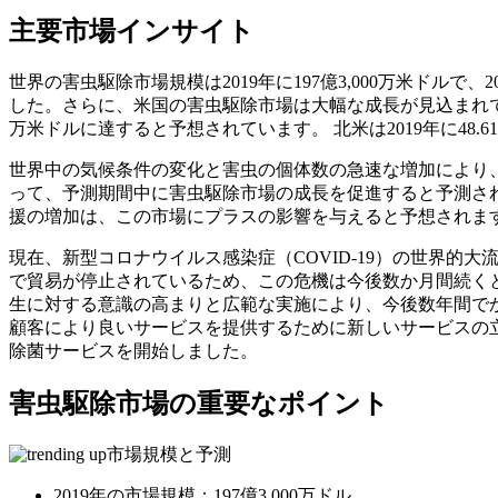
主要市場インサイト
世界の害虫駆除市場規模は2019年に197億3,000万米ドルで
した。さらに、米国の害虫駆除市場は大幅な成長が見込まれてお
万米ドルに達すると予想されています。 北米は2019年に48
世界中の気候条件の変化と害虫の個体数の急速な増加により
って、予測期間中に害虫駆除市場の成長を促進すると予測され
援の増加は、この市場にプラスの影響を与えると予想されま
現在、新型コロナウイルス感染症（COVID-19）の世界
で貿易が停止されているため、この危機は今後数か月間続く
生に対する意識の高まりと広範な実施により、今後数年間でかなりのペ
顧客により良いサービスを提供するために新しいサービスの立ち上げに乗り
除菌サービスを開始しました。
害虫駆除市場の重要なポイント
市場規模と予測
2019年の市場規模：197億3,000万ドル