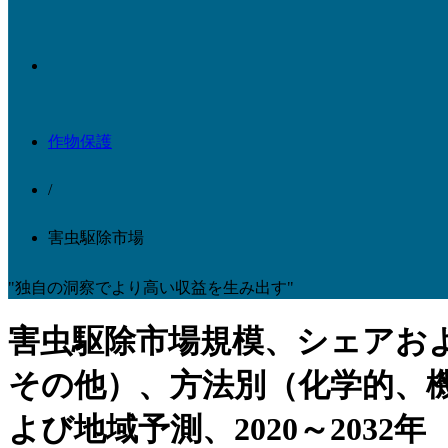
作物保護
/
害虫駆除市場
"独自の洞察でより高い収益を生み出す"
害虫駆除市場規模、シェアお
その他）、方法別（化学的、
よび地域予測、2020～2032年