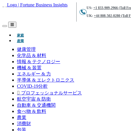
US:
+1 833-909-2966 (Toll Fre
UK:
+44 808-502-0280 (Toll F
(現在)
家庭
産業
健康管理
化学品 & 材料
情報 & テクノロジー
機械 & 装置
エネルギー & 力
半導体 & エレクトロニクス
COVID-19分析
プロフェッショナルサービス
航空宇宙 & 防衛
自動車 & 交通機関
食べ物 & 飲料
農業
消費財
包装