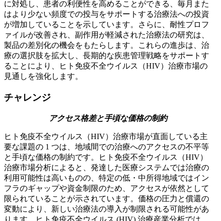
に対処し、患者の利便性を高めることができる、毎月また
はより少ない頻度での投与をサポートする治療法への投資
が増加していることを示しています。さらに、耐性プロフ
ァイルが改善され、副作用が軽減された治療法の研究は、
製品の差別化の機会をもたらします。これらの進歩は、治
療の選択肢を拡大し、長期的な疾患管理戦略をサポートす
ることにより、ヒト免疫不全ウイルス（HIV）治療市場の
見通しを強化します。
チャレンジ
アクセス格差と手頃な価格の制約
ヒト免疫不全ウイルス（HIV）治療市場が直面している主
要な課題の 1 つは、地域間での治療へのアクセスの不平等
と手頃な価格の制約です。ヒト免疫不全ウイルス（HIV）
治療市場分析によると、発達した医療システムでは治療の
利用可能性は高いものの、特定の低・中所得地域ではイン
フラのギャップや資金制限のため、アクセスが依然として
限られていることが示されています。価格の圧力と償還の
変動により、新しい治療法の導入が制限される可能性があ
ります。ヒト免疫不全ウイルス (HIV) 治療産業分析では、