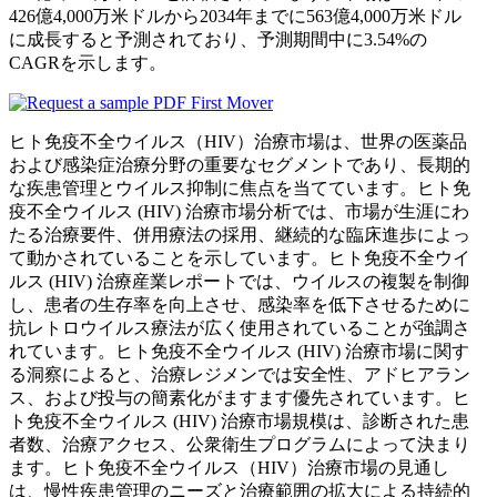
426億4,000万米ドルから2034年までに563億4,000万米ドル
に成長すると予測されており、予測期間中に3.54%の
CAGRを示します。
ヒト免疫不全ウイルス（HIV）治療市場は、世界の医薬品
および感染症治療分野の重要なセグメントであり、長期的
な疾患管理とウイルス抑制に焦点を当てています。ヒト免
疫不全ウイルス (HIV) 治療市場分析では、市場が生涯にわ
たる治療要件、併用療法の採用、継続的な臨床進歩によっ
て動かされていることを示しています。ヒト免疫不全ウイ
ルス (HIV) 治療産業レポートでは、ウイルスの複製を制御
し、患者の生存率を向上させ、感染率を低下させるために
抗レトロウイルス療法が広く使用されていることが強調さ
れています。ヒト免疫不全ウイルス (HIV) 治療市場に関す
る洞察によると、治療レジメンでは安全性、アドヒアラン
ス、および投与の簡素化がますます優先されています。ヒ
ト免疫不全ウイルス (HIV) 治療市場規模は、診断された患
者数、治療アクセス、公衆衛生プログラムによって決まり
ます。ヒト免疫不全ウイルス（HIV）治療市場の見通し
は、慢性疾患管理のニーズと治療範囲の拡大による持続的