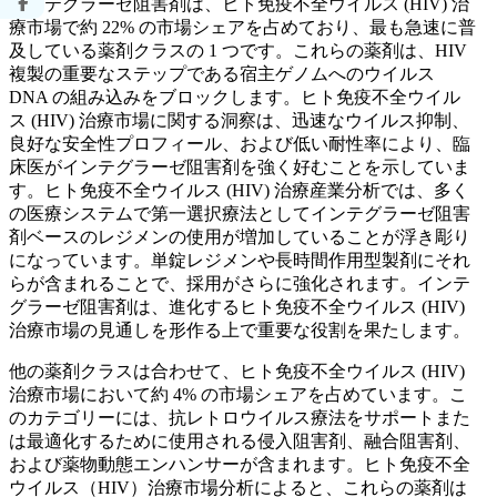
インテグラーゼ阻害剤は、ヒト免疫不全ウイルス (HIV) 治
療市場で約 22% の市場シェアを占めており、最も急速に普
及している薬剤クラスの 1 つです。これらの薬剤は、HIV
複製の重要なステップである宿主ゲノムへのウイルス
DNA の組み込みをブロックします。ヒト免疫不全ウイル
ス (HIV) 治療市場に関する洞察は、迅速なウイルス抑制、
良好な安全性プロフィール、および低い耐性率により、臨
床医がインテグラーゼ阻害剤を強く好むことを示していま
す。ヒト免疫不全ウイルス (HIV) 治療産業分析では、多く
の医療システムで第一選択療法としてインテグラーゼ阻害
剤ベースのレジメンの使用が増加していることが浮き彫り
になっています。単錠レジメンや長時間作用型製剤にそれ
らが含まれることで、採用がさらに強化されます。インテ
グラーゼ阻害剤は、進化するヒト免疫不全ウイルス (HIV)
治療市場の見通しを形作る上で重要な役割を果たします。
他の薬剤クラスは合わせて、ヒト免疫不全ウイルス (HIV)
治療市場において約 4% の市場シェアを占めています。こ
のカテゴリーには、抗レトロウイルス療法をサポートまた
は最適化するために使用される侵入阻害剤、融合阻害剤、
および薬物動態エンハンサーが含まれます。ヒト免疫不全
ウイルス（HIV）治療市場分析によると、これらの薬剤は