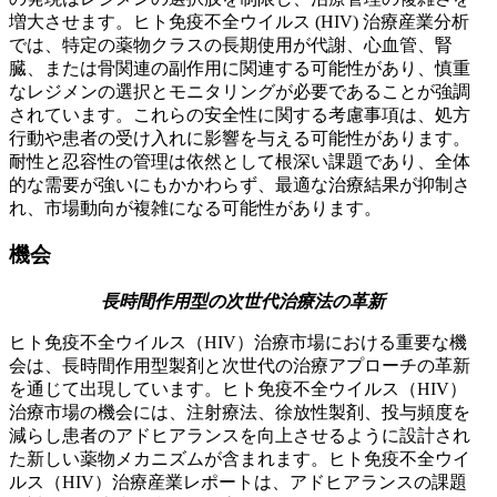
増大させます。ヒト免疫不全ウイルス (HIV) 治療産業分析
では、特定の薬物クラスの長期使用が代謝、心血管、腎
臓、または骨関連の副作用に関連する可能性があり、慎重
なレジメンの選択とモニタリングが必要であることが強調
されています。これらの安全性に関する考慮事項は、処方
行動や患者の受け入れに影響を与える可能性があります。
耐性と忍容性の管理は依然として根深い課題であり、全体
的な需要が強いにもかかわらず、最適な治療結果が抑制さ
れ、市場動向が複雑になる可能性があります。
機会
長時間作用型の次世代治療法の革新
ヒト免疫不全ウイルス（HIV）治療市場における重要な機
会は、長時間作用型製剤と次世代の治療アプローチの革新
を通じて出現しています。ヒト免疫不全ウイルス（HIV）
治療市場の機会には、注射療法、徐放性製剤、投与頻度を
減らし患者のアドヒアランスを向上させるように設計され
た新しい薬物メカニズムが含まれます。ヒト免疫不全ウイ
ルス（HIV）治療産業レポートは、アドヒアランスの課題