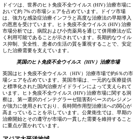
ドイツは、世界のヒト免疫不全ウイルス (HIV) 治療市場に
おいて約 7% の市場シェアを占めています。ドイツ市場
は、強力な感染症治療インフラと高度な治療法の早期導入
の恩恵を受けています。ヒト免疫不全ウイルス (HIV) 治療
市場分析では、病院および小売薬局を通じて併用療法が広
く利用可能であることが示されています。長期的なウイル
ス抑制、安全性、患者の生活の質を重視することで、安定
した治療需要を支えています。
英国のヒト免疫不全ウイルス（HIV）治療市場
英国はヒト免疫不全ウイルス（HIV）治療市場で約6％の市
場シェアを占めています。英国市場は、一元的な医療提供
と標準化された国内治療ガイドラインによって支えられて
います。ヒト免疫不全ウイルス (HIV) 治療市場に関する洞
察は、第一選択のインテグラーゼ阻害剤ベースのレジメン
が強力に使用されており、長時間作用型治療法への関心が
高まっていることを示しています。公衆衛生では、早期の
治療開始とその遵守が市場の一貫した需要を維持すること
に重点が置かれています。
アジア太平洋地域