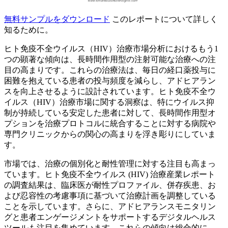
無料サンプルをダウンロード
このレポートについて詳しく
知るために。
ヒト免疫不全ウイルス（HIV）治療市場分析におけるもう1
つの顕著な傾向は、長時間作用型の注射可能な治療への注
目の高まりです。これらの治療法は、毎日の経口薬投与に
困難を抱えている患者の投与頻度を減らし、アドヒアラン
スを向上させるように設計されています。ヒト免疫不全ウ
イルス（HIV）治療市場に関する洞察は、特にウイルス抑
制が持続している安定した患者に対して、長時間作用型オ
プションを治療プロトコルに統合することに対する病院や
専門クリニックからの関心の高まりを浮き彫りにしていま
す。
市場では、治療の個別化と耐性管理に対する注目も高まっ
ています。ヒト免疫不全ウイルス (HIV) 治療産業レポート
の調査結果は、臨床医が耐性プロファイル、併存疾患、お
よび忍容性の考慮事項に基づいて治療計画を調整している
ことを示しています。さらに、アドヒアランスモニタリン
グと患者エンゲージメントをサポートするデジタルヘルス
ツールも注目を集めています。これらの傾向は総合的に、