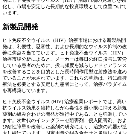
的にヒト免疫不全ウイルス（HIV）治療市場の見通しを強
化し、市場を安定した長期的な投資環境として位置づけて
います。
新製品開発
ヒト免疫不全ウイルス（HIV）治療市場における新製品開
発は、利便性、忍容性、および長期的なウイルス抑制の改
善に焦点を当てています。ヒト免疫不全ウイルス（HIV）
治療市場分析によると、メーカーは毎日の経口投与に苦労
している患者のために、投与頻度を減らしアドヒアランス
を改善することを目的とした長時間作用型注射療法を進め
ていることが示されています。これらの革新は、特に維持
療法を必要とする安定した患者にとって、治療パラダイム
を再構築しています。
ヒト免疫不全ウイルス (HIV) 治療産業レポートでは、高い
抗ウイルス効果を維持しながら毒性を最小限に抑える新規
薬剤の組み合わせの開発が進行中であることを強調してい
ます。次世代のインテグラーゼ阻害剤、侵入阻害剤、およ
び耐性障壁を改善した薬剤の研究により、治療の武器が拡
大し続けています。固定用量の組み合わせと単錠レジメン