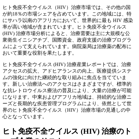
ヒト免疫不全ウイルス（HIV）治療市場では、その他の国
が約18％の市場シェアを占めています。この地域には、特
にサハラ以南のアフリカにおいて、世界的に最も HIV 感染
率が高い地域が含まれています。ヒト免疫不全ウイルス
(HIV) 治療市場分析によると、治療需要は主に大規模な公
衆衛生イニシアチブ、国際資金、政府支援の治療プログラ
ムによって支えられています。病院薬局は治療薬の配布に
おいて重要な役割を果たします。
ヒト免疫不全ウイルス (HIV) 治療産業レポートでは、治療
アクセスの拡大、アドヒアランスの向上、医療提供システ
ムの強化に向けた継続的な取り組みに焦点を当てていま
す。新しい治療法へのアクセスはさまざまですが、標準的
な抗レトロウイルス療法の普及により、大量の治療が可能
になります。中東およびアフリカ地域は、持続的な治療ニ
ーズと長期的な疾患管理プログラムにより、依然として世
界のヒト免疫不全ウイルス（HIV）治療市場の見通しの中
心となっています。
ヒト免疫不全ウイルス (HIV) 治療のト