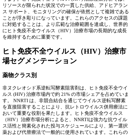
リソースが限られた状況での一貫した供給、アドヒアラン
ス サポート、モニタリングの確保が依然として複雑である
ことが浮き彫りになっています。これらのアクセスの課題
に対処することは、より広範な治療範囲を達成し、世界的
にヒト免疫不全ウイルス（HIV）治療市場の長期的な成長
を維持するために重要です。
ヒト免疫不全ウイルス（HIV）治療市
場セグメンテーション
薬物クラス別
非ヌクレオシド系逆転写酵素阻害剤は、ヒト免疫不全ウイ
ルス (HIV) 治療市場内で約 21% の市場シェアを占めていま
す。 NNRTI は、非競合結合を通じてウイルス逆転写酵素
を直接阻害することにより、抗レトロウイルス併用療法に
おいて重要な役割を果たします。ヒト免疫不全ウイルス
（HIV）治療市場分析によると、NNRTIは強力な抗ウイル
ス活性と簡素化された投与スケジュールにより、第一選択
薬および代替療法で一般的に使用されています。これらの