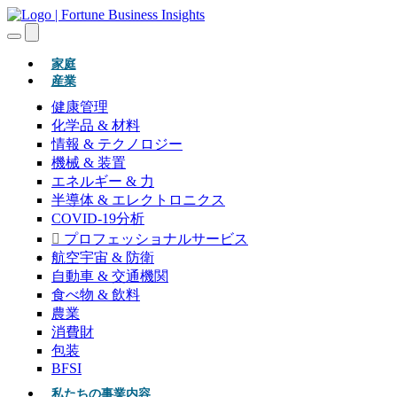
(現在)
家庭
産業
健康管理
化学品 & 材料
情報 & テクノロジー
機械 & 装置
エネルギー & 力
半導体 & エレクトロニクス
COVID-19分析
プロフェッショナルサービス
航空宇宙 & 防衛
自動車 & 交通機関
食べ物 & 飲料
農業
消費財
包装
BFSI
私たちの事業内容