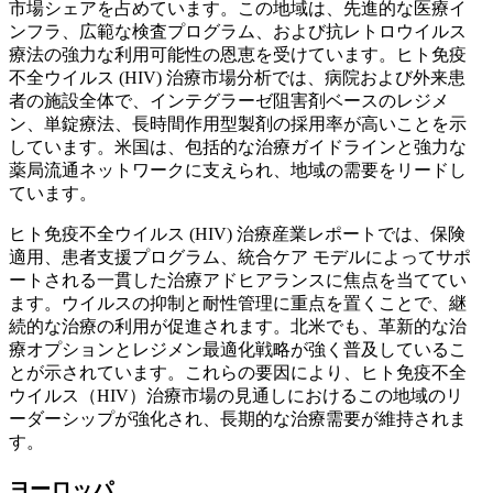
市場シェアを占めています。この地域は、先進的な医療イ
ンフラ、広範な検査プログラム、および抗レトロウイルス
療法の強力な利用可能性の恩恵を受けています。ヒト免疫
不全ウイルス (HIV) 治療市場分析では、病院および外来患
者の施設全体で、インテグラーゼ阻害剤ベースのレジメ
ン、単錠療法、長時間作用型製剤の採用率が高いことを示
しています。米国は、包括的な治療ガイドラインと強力な
薬局流通ネットワークに支えられ、地域の需要をリードし
ています。
ヒト免疫不全ウイルス (HIV) 治療産業レポートでは、保険
適用、患者支援プログラム、統合ケア モデルによってサポ
ートされる一貫した治療アドヒアランスに焦点を当ててい
ます。ウイルスの抑制と耐性管理に重点を置くことで、継
続的な治療の利用が促進されます。北米でも、革新的な治
療オプションとレジメン最適化戦略が強く普及しているこ
とが示されています。これらの要因により、ヒト免疫不全
ウイルス（HIV）治療市場の見通しにおけるこの地域のリ
ーダーシップが強化され、長期的な治療需要が維持されま
す。
ヨーロッパ