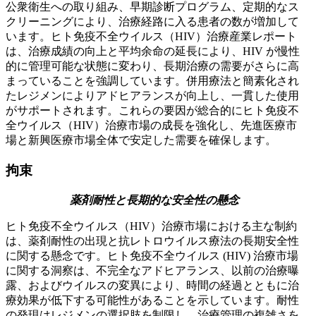
公衆衛生への取り組み、早期診断プログラム、定期的なス
クリーニングにより、治療経路に入る患者の数が増加して
います。ヒト免疫不全ウイルス（HIV）治療産業レポート
は、治療成績の向上と平均余命の延長により、HIV が慢性
的に管理可能な状態に変わり、長期治療の需要がさらに高
まっていることを強調しています。併用療法と簡素化され
たレジメンによりアドヒアランスが向上し、一貫した使用
がサポートされます。これらの要因が総合的にヒト免疫不
全ウイルス（HIV）治療市場の成長を強化し、先進医療市
場と新興医療市場全体で安定した需要を確保します。
拘束
薬剤耐性と長期的な安全性の懸念
ヒト免疫不全ウイルス（HIV）治療市場における主な制約
は、薬剤耐性の出現と抗レトロウイルス療法の長期安全性
に関する懸念です。ヒト免疫不全ウイルス (HIV) 治療市場
に関する洞察は、不完全なアドヒアランス、以前の治療曝
露、およびウイルスの変異により、時間の経過とともに治
療効果が低下する可能性があることを示しています。耐性
の発現はレジメンの選択肢を制限し、治療管理の複雑さを