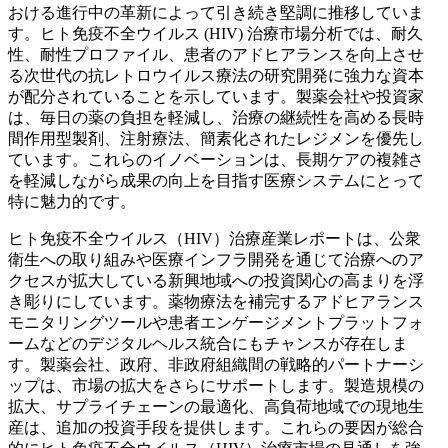
おける進行中の革新によって引き続き堅調に推移していま
す。ヒト免疫不全ウイルス (HIV) 治療市場分析では、耐久
性、耐性プロファイル、患者のアドヒアランスを向上させ
る次世代の抗レトロウイルス療法の研究開発に強力な資本
が配分されていることを示しています。製薬会社や投資家
は、毎日の薬の負担を軽減し、治療の継続性を高める長時
間作用型製剤、注射療法、簡素化されたレジメンを優先し
ています。これらのイノベーションは、長期ケアの複雑さ
を軽減しながら成果の向上を目指す医療システムにとって
特に魅力的です。
ヒト免疫不全ウイルス（HIV）治療産業レポートは、公衆
衛生への取り組みや医療インフラ開発を通じて治療へのア
クセスが拡大している新興地域への投資関心の高まりを浮
き彫りにしています。薬物療法を補完するアドヒアランス
モニタリングツールや患者エンゲージメントプラットフォ
ームなどのデジタルヘルス統合にもチャンスが存在しま
す。製薬会社、政府、非政府組織間の戦略的パートナーシ
ップは、市場の拡大をさらにサポートします。製造規模の
拡大、サプライチェーンの最適化、高負荷地域での現地生
産は、追加の投資手段を提供します。これらの要因が総合