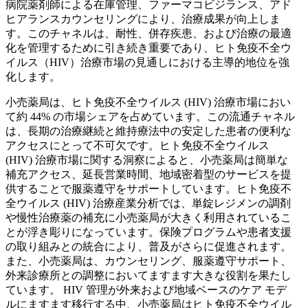
病院薬剤師による在庫管理、ファーマコビジランス、アド
ヒアランスカウンセリングにより、治療成果が向上しま
す。このチャネルは、耐性、併存疾患、および治療の最適
化を管理するために引き続き重要であり、ヒト免疫不全ウ
イルス（HIV）治療市場の見通しにおける主導的地位を強
化します。
小売薬局は、ヒト免疫不全ウイルス (HIV) 治療市場におい
て約 44% の市場シェアを占めています。この流通チャネル
は、長期の治療継続と維持療法中の安定した患者の便利な
アクセスにとって不可欠です。ヒト免疫不全ウイルス
(HIV) 治療市場に関する洞察によると、小売薬局は簡単な
補充アクセス、延長営業時間、地域密着型のサービスを提
供することで服薬遵守をサポートしています。ヒト免疫不
全ウイルス (HIV) 治療産業分析では、単錠レジメンの調剤
や慢性治療薬の補充に小売薬局が大きく利用されているこ
とが浮き彫りになっています。保険プログラムや患者支援
の取り組みとの統合により、普及がさらに促進されます。
また、小売薬局は、カウンセリング、服薬遵守サポート、
外来診療所との調整においてますます大きな役割を果たし
ています。 HIV 管理が外来および地域ベースのケア モデ
ルにますます移行する中、小売薬局はヒト免疫不全ウイル