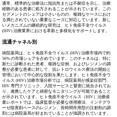
通常、標準的な治療法に抵抗性または不耐症を示し、治療
経験のある患者に処方されることが示されています。この
セグメントのシェアは小さいものの、複雑なケースにおけ
る満たされていない重要なニーズに対応しています。新し
いメカニズムの継続的な研究は、ヒト免疫不全ウイルス
(HIV) 治療業界における革新と多様化をサポートします。
流通チャネル別
病院薬局は、ヒト免疫不全ウイルス (HIV) 治療市場内で約
56% の市場シェアを占めています。このチャネルは、特に
新たに診断された患者、複雑な症例、およびレジメンの調
整が必要な患者に対して、抗レトロウイルス療法の開始と
管理において中心的な役割を果たします。ヒト免疫不全ウ
イルス (HIV) 治療市場分析では、病院薬局が感染症部門、
HIV 専門クリニック、入院サービスと緊密に統合されてお
り、連携したケアと綿密なモニタリングが可能であること
が示されています。ヒト免疫不全ウイルス（HIV）治療産
業レポートでは、臨床監督が必要な併用療法、インテグラ
ーゼ阻害剤ベースのレジメン、長時間作用型の注射剤の調
剤には病院薬局が好まれていることが強調されています。