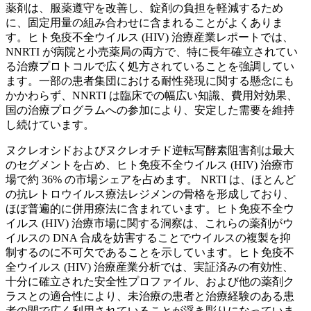
薬剤は、服薬遵守を改善し、錠剤の負担を軽減するため
に、固定用量の組み合わせに含まれることがよくありま
す。ヒト免疫不全ウイルス (HIV) 治療産業レポートでは、
NNRTI が病院と小売薬局の両方で、特に長年確立されてい
る治療プロトコルで広く処方されていることを強調してい
ます。一部の患者集団における耐性発現に関する懸念にも
かかわらず、NNRTI は臨床での幅広い知識、費用対効果、
国の治療プログラムへの参加により、安定した需要を維持
し続けています。
ヌクレオシドおよびヌクレオチド逆転写酵素阻害剤は最大
のセグメントを占め、ヒト免疫不全ウイルス (HIV) 治療市
場で約 36% の市場シェアを占めます。 NRTI は、ほとんど
の抗レトロウイルス療法レジメンの骨格を形成しており、
ほぼ普遍的に併用療法に含まれています。ヒト免疫不全ウ
イルス (HIV) 治療市場に関する洞察は、これらの薬剤がウ
イルスの DNA 合成を妨害することでウイルスの複製を抑
制するのに不可欠であることを示しています。ヒト免疫不
全ウイルス (HIV) 治療産業分析では、実証済みの有効性、
十分に確立された安全性プロファイル、および他の薬剤ク
ラスとの適合性により、未治療の患者と治療経験のある患
者の間で広く利用されていることが浮き彫りになっていま