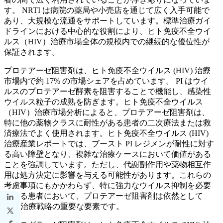
す。 NRTI は病院の薬局や小売店を通じて広く入手可能で
あり、大規模な流通をサポートしています。標準治療ガイ
ドラインにおける中心的な役割により、ヒト免疫不全ウイ
ルス（HIV）治療市場全体の規模内での継続的な優位性が
保証されます。
プロテアーゼ阻害剤は、ヒト免疫不全ウイルス (HIV) 治療
市場内で約 17% の市場シェアを占めています。 PI はウイ
ルスのプロテアーゼ酵素を阻害することで機能し、感染性
ウイルス粒子の成熟を防ぎます。ヒト免疫不全ウイルス
（HIV）治療市場分析によると、プロテアーゼ阻害剤は、
特に他の薬物クラスに耐性がある患者の二次療法または救
済療法でよく使用されます。ヒト免疫不全ウイルス (HIV)
治療産業レポートでは、ブースト PI レジメンが耐性に対す
る高い障壁となり、複雑な治療ケースにおいて価値がある
ことを強調しています。ただし、代謝副作用や薬物相互作
用は処方決定に影響を与える可能性があります。これらの
考慮事項にもかかわらず、特に強力なウイルス抑制を必要
とする患者において、プロテアーゼ阻害剤は依然として
HIV 治療戦略の重要な要素です。