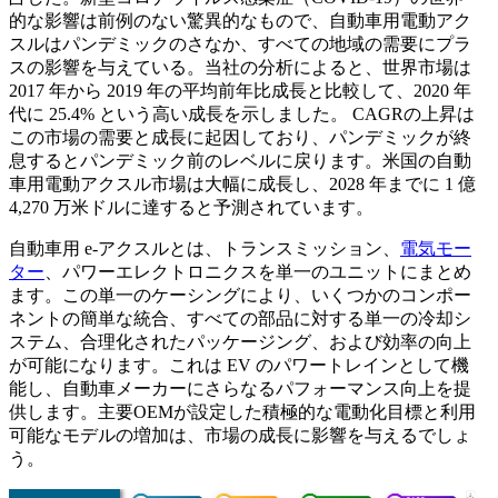
的な影響は前例のない驚異的なもので、自動車用電動アク
スルはパンデミックのさなか、すべての地域の需要にプラ
スの影響を与えている。当社の分析によると、世界市場は
2017 年から 2019 年の平均前年比成長と比較して、2020 年
代に 25.4% という高い成長を示しました。 CAGRの上昇は
この市場の需要と成長に起因しており、パンデミックが終
息するとパンデミック前のレベルに戻ります。米国の自動
車用電動アクスル市場は大幅に成長し、2028 年までに 1 億
4,270 万米ドルに達すると予測されています。
自動車用 e-アクスルとは、トランスミッション、
電気モー
ター
、パワーエレクトロニクスを単一のユニットにまとめ
ます。この単一のケーシングにより、いくつかのコンポー
ネントの簡単な統合、すべての部品に対する単一の冷却シ
ステム、合理化されたパッケージング、および効率の向上
が可能になります。これは EV のパワートレインとして機
能し、自動車メーカーにさらなるパフォーマンス向上を提
供します。主要OEMが設定した積極的な電動化目標と利用
可能なモデルの増加は、市場の成長に影響を与えるでしょ
う。