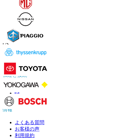
お問い合わせ
US
+1 833 909 2966 ( Toll Free )
UK
+44 808 502 0280 (Toll Free )
APAC
+91 744 740 1245
sales@fortunebusinessinsights.com
私達と接続
情報
よくある質問
お客様の声
利用規約