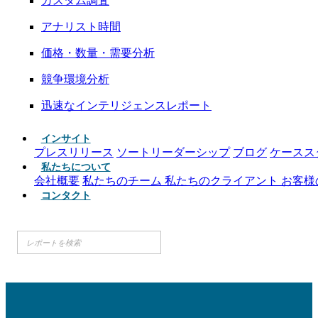
カスタム調査
アナリスト時間
価格・数量・需要分析
競争環境分析
迅速なインテリジェンスレポート
インサイト
プレスリリース
ソートリーダーシップ
ブログ
ケースス
私たちについて
会社概要
私たちのチーム
私たちのクライアント
お客様
コンタクト