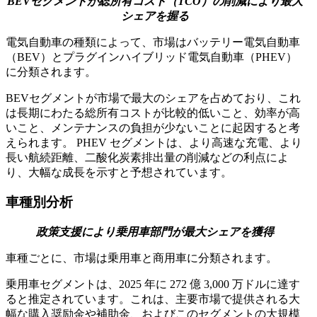
BEVセグメントが総所有コスト（TCO）の削減により最大
シェアを握る
電気自動車の種類によって、市場はバッテリー電気自動車
（BEV）とプラグインハイブリッド電気自動車（PHEV）
に分類されます。
BEVセグメントが市場で最大のシェアを占めており、これ
は長期にわたる総所有コストが比較的低いこと、効率が高
いこと、メンテナンスの負担が少ないことに起因すると考
えられます。 PHEV セグメントは、より高速な充電、より
長い航続距離、二酸化炭素排出量の削減などの利点によ
り、大幅な成長を示すと予想されています。
車種別分析
政策支援により乗用車部門が最大シェアを獲得
車種ごとに、市場は乗用車と商用車に分類されます。
乗用車セグメントは、2025 年に 272 億 3,000 万ドルに達す
ると推定されています。これは、主要市場で提供される大
幅な購入奨励金や補助金、およびこのセグメントの大規模