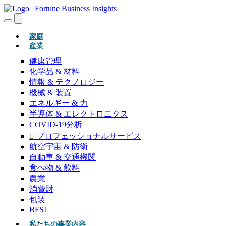
(現在)
家庭
産業
健康管理
化学品 & 材料
情報 & テクノロジー
機械 & 装置
エネルギー & 力
半導体 & エレクトロニクス
COVID-19分析
プロフェッショナルサービス
航空宇宙 & 防衛
自動車 & 交通機関
食べ物 & 飲料
農業
消費財
包装
BFSI
私たちの事業内容