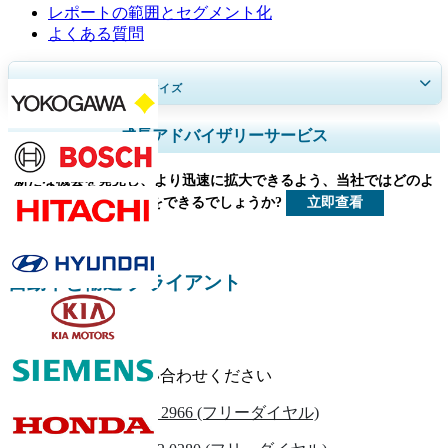
レポートの範囲とセグメント化
よくある質問
30～60
時間
の無料カスタマイズ
地域と国のカバレッジを拡大、 セグメント分析、 企業プロフィール、
成長アドバイザリーサービス
競合ベンチマーキング、 およびエンドユーザーインサイト。
新たな機会を発見し、より迅速に拡大できるよう、当社ではどのよ
今すぐカスタマイズ
立即查看
うなお手伝いをできるでしょうか?
自動車と輸送 クライアント
お気軽にお問い合わせください
米国
+1 833 909 2966 (フリーダイヤル)