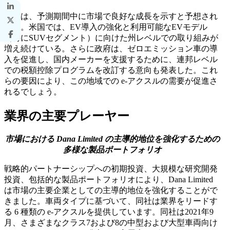
北米は、予測期間中に市場で良好な成長を示すと予想され
ます。米国では、EV導入の強化と利用可能なEVモデル
（特にSUVセグメント）に向けた州レベルでの取り組みが
増え続けている。さらに政府は、ゼロエミッション車の導
入を促進し、国内メーカーを支援するために、連邦レベル
での税額控除プログラムを改訂する意向も発表した。これ
らの要因により、この地域での e-アクスルの需要が促進さ
れるでしょう。
業界の主要プレーヤー
市場における Dana Limited の主導的地位を強化するための
多様な製品ポートフォリオ
戦略的パートナーシップへの初期投資、大規模な研究開発
投資、包括的な製品ポートフォリオにより、Dana Limited
は市場の主要企業としての主導的地位を強化することがで
きました。車両タイプに基づいて、同社は業界をリードす
る 6 種類の e-アクスルを提供しています。同社は2021年9
月、さまざまなクラス7および8の中型および大型車両向け