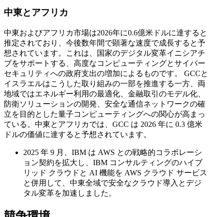
中東とアフリカ
中東およびアフリカ市場は2026年に0.6億米ドルに達すると
推定されており、今後数年間で顕著な速度で成長すると予
想されています。これは、国家のデジタル変革イニシアチ
ブをサポートする、高度なコンピューティングとサイバー
セキュリティへの政府支出の増加によるものです。 GCCと
イスラエルはこうした取り組みの一部を推進する一方、両
地域ではエネルギー利用の最適化、金融取引のモデル化、
防衛ソリューションの開発、安全な通信ネットワークの確
立を目的とした量子コンピューティングへの関心が高まっ
ている。中東とアフリカでは、GCC は 2026 年に 0.3 億米
ドルの価値に達すると予想されています。
2025 年 9 月、IBM は AWS との戦略的コラボレーシ
ョン契約を拡大し、IBM コンサルティングのハイブ
リッド クラウドと AI 機能を AWS クラウド サービス
と併用して、中東全域で安全なクラウド導入とデジ
タル変革を加速しました。
競争環境