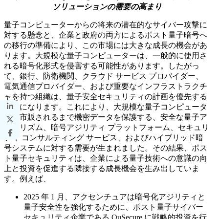
ソリューションの需要の高まり
量子コンピューターからの将来の潜在的なサイバー攻撃に
対する懸念と、企業と政府の両方によるポスト量子暗号へ
の移行の準備により、この市場には大きな成長の機会があ
ります。大規模な量子コンピューターは、一般的に使用さ
れる暗号化形式を侵害する可能性があります。したがっ
て、銀行、防衛機関、クラウド サービス プロバイダー、
電気通信プロバイダー、および重要なインフラストラクチ
ャを持つ組織は、量子安全セキュリティの計画を優先する
ことになります。これにより、大規模な量子コンピュータ
ーが市販されるまで機密データを保護する、安全な量子ア
ルゴリズム、暗号アジリティ プラットフォーム、セキュリ
ティ コンサルティング サービス、およびハイブリッド暗
号システムに対する需要が生まれました。その結果、ポス
ト量子セキュリティは、企業による量子技術への意識の向
上と投資を促進する隣接する成長機会を生み出していま
す。例えば、
2025 年 1 月、アクセンチュアは暗号化アジリティと
量子安全性を強化するために、ポスト量子サイバー
セキュリティ企業である QuSecure に戦略的投資を行