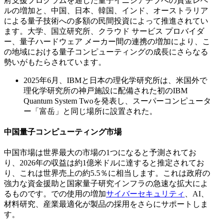
府支援プログラムを通じた量子イニシアチブへの資金レベ
ルの増加と、中国、日本、韓国、インド、オーストラリア
による量子技術への多額の民間投資によって推進されてい
ます。大学、国立研究所、クラウド サービス プロバイダ
ー、量子ハードウェア メーカー間の連携の増加により、こ
の地域における量子コンピューティングの成長にさらなる
勢いがもたらされています。
2025年6月、IBMと日本の理化学研究所は、米国外で
理化学研究所の神戸施設に配備された初のIBM
Quantum System Twoを発表し、スーパーコンピュータ
ー「富岳」と同じ場所に設置された。
中国量子コンピューティング市場
中国市場は世界最大の市場の1つになると予測されてお
り、2026年の収益は約1億米ドルに達すると推定されてお
り、これは世界売上の約5.5％に相当します。これは政府の
強力な資金援助と国家量子研究インフラの急速な拡大によ
るものです。での使用の増加
サイバーセキュリティ
、AI、
材料研究、産業最適化が製品の採用をさらにサポートしま
す。