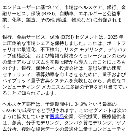
エンドユーザーに基づいて、市場はヘルスケア、銀行、金
融サービス、保険 (BFSI)、自動車、エネルギーと公益事
業、化学、製造、その他 (輸送、物流など) に分類されま
す。
銀行、金融サービス、保険 (BFSI) セグメントは、2025 年
に圧倒的な市場シェアを保持しました。これは、ポートフ
ォリオの最適化、不正検出、リスク モデリング、デリバテ
ィブ価格設定、および複雑な財務シミュレーションのため
の量子アルゴリズムを初期段階から導入したことによるも
のです。銀行、保険会社、投資会社は、意思決定の速度、
セキュリティ、演算効率を向上させるために、量子および
ハイブリッド量子古典システムを実験しながら、高度なコ
ンピューティング メカニズムに多額の予算を割り当ててい
ることで知られています。
ヘルスケア部門は、予測期間中に 34.9% という最高の
CAGR で成長すると予想されます。このセグメントは次の
ように拡大しています
医薬品
企業、研究機関、医療提供者
は、創薬、分子モデリング、タンパク質モデリング、ゲノ
ム分析、複雑な臨床データの最適化に量子コンピューティ