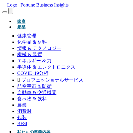
(現在)
家庭
産業
健康管理
化学品 & 材料
情報 & テクノロジー
機械 & 装置
エネルギー & 力
半導体 & エレクトロニクス
COVID-19分析
プロフェッショナルサービス
航空宇宙 & 防衛
自動車 & 交通機関
食べ物 & 飲料
農業
消費財
包装
BFSI
私たちの事業内容