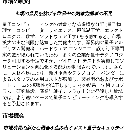
市場の制約
市場の普及を妨げる世界中の熟練労働者の不足
量子コンピューティングの対象となる多様な分野 (量子物
理学、コンピューターサイエンス、極低温工学、エレクト
ロニクス、数学、ソフトウェア工学) を考慮すると、市場
拡大の主な制限は熟練した労働力です。業界内の量子アル
ゴリズム開発者、ハードウェア エンジニア、誤り訂正専門
家の数が限られているため、多くの企業が量子テクノロジ
ーを利用する予定ですが、パイロット テストを実施してソ
リューションを商品化する能力が制限されています。さら
に、人材不足により、新興企業やテクノロジー ベンダーに
よるスタッフの雇用コストが増加し、製品開発およびサポ
ート チームの拡張性が低下します。その結果、学術プログ
ラム、研究施設、産業訓練インフラが十分に発達した地域
では、より速いペースで量子コンピューティングを導入す
ると予想されます。
市場機会
市場成長の新たな機会を生み出すポスト量子セキュリティ