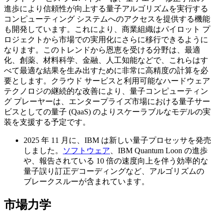
進歩により信頼性が向上する量子アルゴリズムを実行する
コンピューティング システムへのアクセスを提供する機能
も開発しています。これにより、商業組織はパイロット プ
ロジェクトから市場での実用化にさらに移行できるように
なります。このトレンドから恩恵を受ける分野は、最適
化、創薬、材料科学、金融、人工知能などで、これらはす
べて最適な結果を生み出すために非常に高精度の計算を必
要とします。クラウド サービスと利用可能なハードウェア
テクノロジの継続的な改善により、量子コンピューティン
グ プレーヤーは、エンタープライズ市場における量子サー
ビスとしての量子 (QaaS) のよりスケーラブルなモデルの実
装を支援する予定です。
2025 年 11 月に、IBM は新しい量子プロセッサを発売
しました。
ソフトウェア
、IBM Quantum Loon の進歩
や、報告されている 10 倍の速度向上を伴う効率的な
量子誤り訂正デコーディングなど、アルゴリズムの
ブレークスルーが含まれています。
市場力学