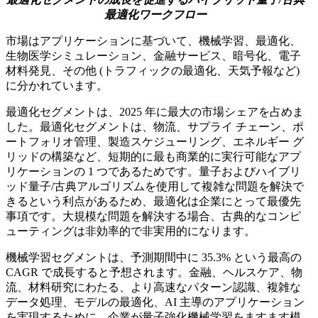
最適化ワークフロー
市場はアプリケーションに基づいて、機械学習、最適化、
生物医学シミュレーション、金融サービス、暗号化、電子
材料発見、その他 (トラフィックの最適化、天気予報など)
に分かれています。
最適化セグメントは、2025 年に最大の市場シェアを占めま
した。最適化セグメントは、物流、サプライ チェーン、ポ
ートフォリオ管理、製造スケジューリング、エネルギー グ
リッドの構築など、短期的に最も商業的に実行可能なアプ
リケーションの 1 つであるためです。量子およびハイブリ
ッド量子/古典アルゴリズムを使用して複雑な問題を解決で
きるという利点があるため、最適化は企業にとって最優先
事項です。大規模な問題を解決する場合、古典的なコンピ
ューティングは非効率的で非実用的になります。
機械学習セグメントは、予測期間中に 35.3% という最高の
CAGR で成長すると予想されます。金融、ヘルスケア、物
流、材料研究にわたる、より高速なパターン認識、複雑な
データ処理、モデルの最適化、AI 主導のアプリケーション
を実現するために、企業が量子強化機械学習をますます模