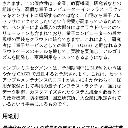
されます。この優位性は、企業、教育機関、研究者などの
組織から、高価な量子コンピューター インフラストラクチ
ャをオンサイトに構築するのではなく、自宅から量子プロ
セッサにアクセスしたいという需要が高まっているためで
す。ベンダーによる導入の大部分にはクラウドベースのソ
リューションも含まれており、量子コンピューターの最大
規模の実装をクラウドに統合できます。これにより、研究
者は「量子サービスとしての量子」（QaaS）と呼ばれるク
ラウドベースのモデルを通じて、実験を実施し、アルゴリ
ズムを開発し、商用利用をテストできるようになる。
オンプレミスセグメントは、予測期間中に 31.8% という緩
やかな CAGR で成長すると予想されます。これは、セット
アップやメンテナンスのコストが高いにもかかわらず、採
用が依然として専用の量子インフラストラクチャ、強力な
データ制御、カスタマイズされたシステム統合を必要とす
る政府機関、防衛機関、国立研究所、大企業に限定されて
いるという事実によるものです。
用途別
最適化セグメントの成長を促進するハイブリッド量子/古典