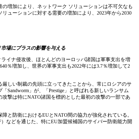
量の増加により、ネットワーク ソリューションは不可欠なも
ーションに対する需要の増加により、2023年から2030
り市場にプラスの影響を与える
クライナ侵攻後、ほとんどのヨーロッパ諸国は軍事支出を増
0％増加し、世界の軍事支出も2022年には3.7％増加して2
る厳しい制裁の先頭に立ってきたことから、常にロシアのサ
「Sandworm」が、「Prestige」と呼ばれる新しいランサム
攻撃は特にNATO諸国を標的とした最初の攻撃の一部であ
障と防衛におけるEUとNATO間の協力が強化されている。
F）などを通じた、特にEU加盟候補国のサイバー防衛能力開