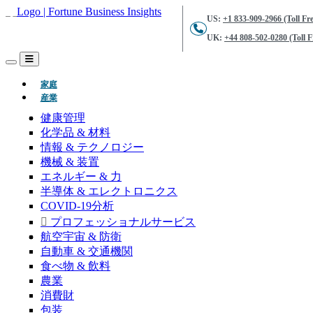
US:
+1 833-909-2966 (Toll Fre
UK:
+44 808-502-0280 (Toll F
(現在)
家庭
産業
健康管理
化学品 & 材料
情報 & テクノロジー
機械 & 装置
エネルギー & 力
半導体 & エレクトロニクス
COVID-19分析
プロフェッショナルサービス
航空宇宙 & 防衛
自動車 & 交通機関
食べ物 & 飲料
農業
消費財
包装