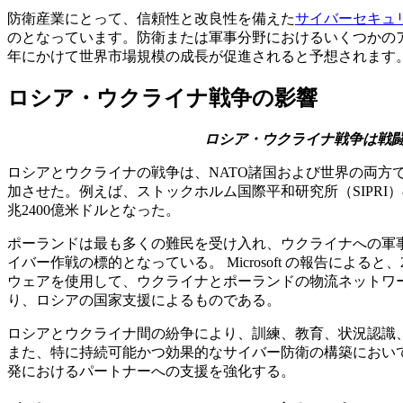
防衛産業にとって、信頼性と改良性を備えた
サイバーセキュ
のとなっています。防衛または軍事分野におけるいくつかのア
年にかけて世界市場規模の成長が促進されると予想されます
ロシア・ウクライナ戦争の影響
ロシア・ウクライナ戦争は戦
ロシアとウクライナの戦争は、NATO諸国および世界の両
加させた。例えば、ストックホルム国際平和研究所（SIPRI）
兆2400億米ドルとなった。
ポーランドは最も多くの難民を受け入れ、ウクライナへの軍
イバー作戦の標的となっている。 Microsoft の報告によると、2
ウェアを使用して、ウクライナとポーランドの物流ネットワ
り、ロシアの国家支援によるものである。
ロシアとウクライナ間の紛争により、訓練、教育、状況認識、
また、特に持続可能かつ効果的なサイバー防衛の構築において
発におけるパートナーへの支援を強化する。