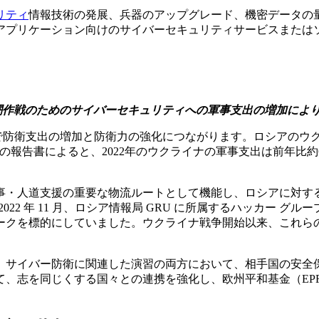
リティ
情報技術の発展、兵器のアップグレード、機密データの
プリケーション向けのサイバーセキュリティサービスまたはソリュ
。
闘作戦のためのサイバーセキュリティへの軍事支出の増加によ
方で防衛支出の増加と防衛力の強化につながります。ロシアのウ
の報告書によると、2022年のウクライナの軍事支出は前年比約64
事・人道支援の重要な物流ルートとして機能し、ロシアに対す
022 年 11 月、ロシア情報局 GRU に所属するハッカー グループ
ークを標的にしていました。ウクライナ戦争開始以来、これらの
サイバー防衛に関連した演習の両方において、相手国の安全保
、志を同じくする国々との連携を強化し、欧州平和基金（EP