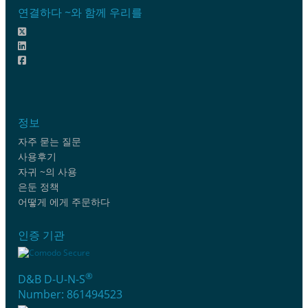
연결하다 ~와 함께 우리를
정보
자주 묻는 질문
사용후기
자귀 ~의 사용
은둔 정책
어떻게 에게 주문하다
인증 기관
®
D&B D-U-N-S
Number: 861494523