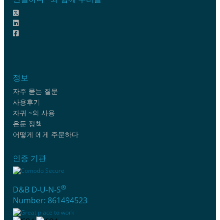
정보
자주 묻는 질문
사용후기
자귀 ~의 사용
은둔 정책
어떻게 에게 주문하다
인증 기관
®
D&B D-U-N-S
Number: 861494523