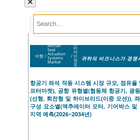
×
커
스
Aircraft
터
Seat
마
Actuation
비행
/
/
이
귀하의 비즈니스가 경쟁사
Systems
징
Market
요
청
항공기 좌석 작동 시스템 시장 규모, 점유율 
프터마켓), 공항 유형별(협동체 항공기, 광
(선형, 회전형 및 하이브리드(이중 모션)), 
구성 요소별(액추에이터 모터, 기어박스 및 나
지역 예측(2026~2034년)