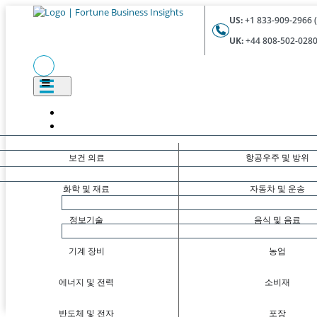
US:
+1 833-909-2966 (
UK:
+44 808-502-0280 
보건 의료
항공우주 및 방위
화학 및 재료
자동차 및 운송
정보기술
음식 및 음료
기계 장비
농업
에너지 및 전력
소비재
반도체 및 전자
포장