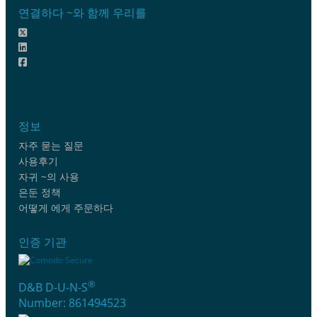
연결하다 ~와 함께 우리를
정보
자주 묻는 질문
사용후기
자귀 ~의 사용
은둔 정책
어떻게 에게 주문하다
인증 기관
®
D&B D-U-N-S
Number: 861494523