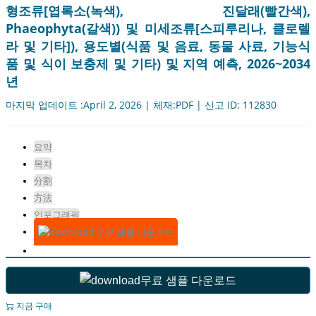
형조류[엽록소(녹색), 진달래(빨간색),
Phaeophyta(갈색)) 및 미세조류[스피루리나, 클로렐
라 및 기타]), 용도별(식품 및 음료, 동물 사료, 기능식
품 및 식이 보충제 및 기타) 및 지역 예측, 2026~2034
년
마지막 업데이트 :April 2, 2026 | 체재:PDF | 신고 ID: 112830
요약
목차
分割
方法
인포그래픽
무료 샘플 다운로드
무료 샘플 다운로드
지금 구매