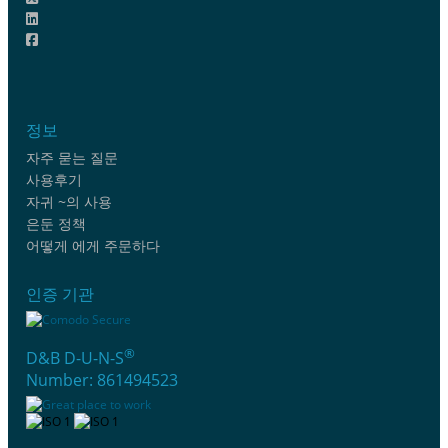
정보
자주 묻는 질문
사용후기
자귀 ~의 사용
은둔 정책
어떻게 에게 주문하다
인증 기관
®
D&B D-U-N-S
Number: 861494523