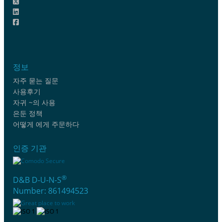
정보
자주 묻는 질문
사용후기
자귀 ~의 사용
은둔 정책
어떻게 에게 주문하다
인증 기관
®
D&B D-U-N-S
Number: 861494523